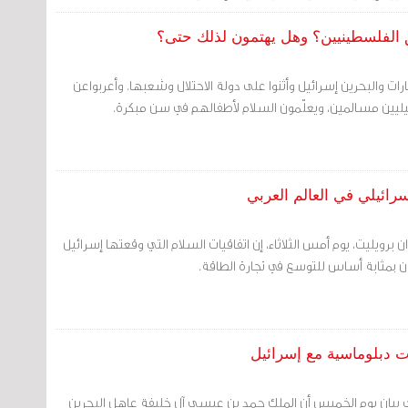
الفلسطينيين؟ وهل يهتمون لذلك حتى؟
رات والبحرين إسرائيل وأثنوا على دولة الاحتلال وشعبها. وأعربواعن
ئيليين مسالمين، ويعلّمون السلام لأطفالهم في سن مبكرة.
سرائيلي في العالم العربي
ن برويليت، يوم أمس الثلاثاء، إن اتفاقيات السلام التي وقعتها إسرائيل
ن بمثابة أساس للتوسع في تجارة الطاقة.
ت دبلوماسية مع إسرائيل
في بيان يوم الخميس أن الملك حمد بن عيسى آل خليفة عاهل البحرين