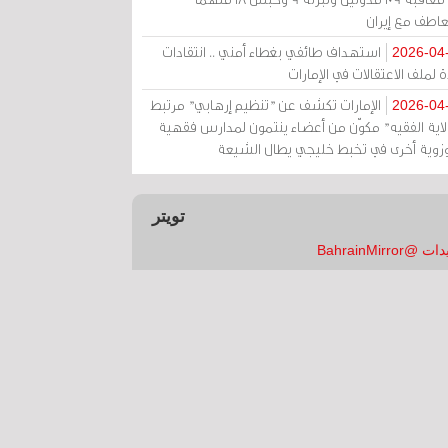
عاطف مع إيران
استهداف طائفي بغطاء أمني .. انتقادات
2026-04
 لملف الاعتقالات في الإمارات
الإمارات تكشف عن "تنظيم إرهابي" مرتبط
2026-04
ولاية الفقيه" مكوّن من أعضاء ينتمون لمدارس فقهية
زوية أخرى في تخبط خليجي يطال الشيعة
تويتر
 @BahrainMirror