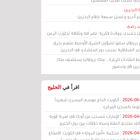
 البحرين
مير أندرو وغسل سمعة نظام البحرين
د رضي
ل جسدي، وولادة فكرية: نصر الله وثقافة تجاوزت الزمن
ر بريطاني سابق لشؤون الشرق الأوسط متهم بخرق
عد الشفافية بسبب دور استشاري في البحرين
 انتقادات للزيارة .. ملك بريطانيا يستضيف ملك
حرين في وندسور
اقرأ في
الخليج
الكويت: الحاج موسى المسري شهيداً
2026-06
ومًا بالسجن المركزي
الإمارات تنسحب من أوبك في ضربة قوية
2026-04
الف منتجي النفط وسط خلافات بين دول الخليج
محكمة «أمن الدولة» في الكويت: الامتناع
2026-04
عن معاقبة 109 مدونين وتبرئة 9 وحبس 18 متهماً