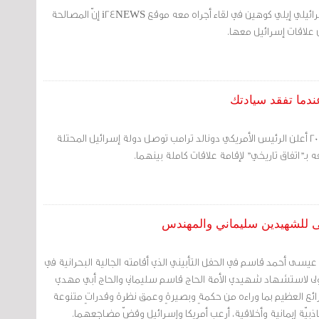
صرّح وزير الاستخبارات الإسرائيلي إيلي كوهين في لقاء أجراه معه موقع i24NEWS إنّ المصالحة
اقات إسرائيل معها.
في يوم 11 سبتمبر/ أيلول 2020 أعلن الرئيس الأمريكي دونالد ترامب توصل دولة إسرائيل المحتلة
 بـ"اتفاق تاريخي" لإقامة علاقات كاملة بينهما.
لى للشهيدين سليماني والمهندس
عيسى أحمد قاسم في الحفل التأبيني الذي أقامته الجالية البحرانية في
ولى لاستشهاد شهيدي الأمة الحاج قاسم سليماني والحاج أبي مهدي
ئع العظيم بما وراءه من حكمةٍ وبصيرةٍ وعمق نظرة وقدراتٍ متنوعة
ذبيّة إيمانية وأخلاقية، أرعب أمريكا وإسرائيل وقضّ مضاجعهما.