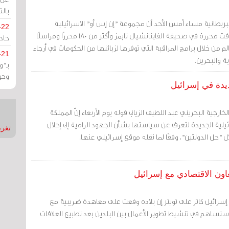
بالت
ريطانية مساء أمس الأحد أن مجموعة "إن إس أو" الاسرائيلية
-22
للتكنولوجيا"NSO" استهدفت محررة في صحيفة الفاينانشيال تايمز وأكثر من 180 محررًا ومراسلًا
حادة
لم من خلال برامج المراقبة التي توفرها لزبائنها من الحكومات في أرجاء
-21
ة والبحرين.
بـ"
وحو
يدة في إسرائيل
خارجية البحريني عبد اللطيف الزياني قوله يوم الأربعاء إنّ المملكة
يلية الجديدة لتعرف عن سياستها بشأن الجهود الرامية إلى إحلال
تغريدات
 "حل الدولتين"، وفقًا لما نقله موقع إسرائيلي عنها.
عاون الاقتصادي مع إسرائيل
لي إسرائيل كاتز على تويتر إن بلاده وقعت على معاهدة ضريبية مع
ة ستساهم في تنشيط تطوير الأعمال بين البلدين بعد تطبيع العلاقات