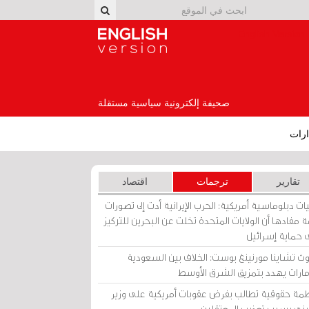
English Version
صحيفة إلكترونية سياسية مستقلة
رات
تقارير
ترجمات
اقتصاد
ات دبلوماسية أمريكية: الحرب الإيرانية أدت إلى تصورات
 مفادها أن الولايات المتحدة تخلت عن البحرين للتركيز
 حماية إسرائيل
ث تشاينا مورنينغ بوست: الخلاف بين السعودية
إمارات يهدد بتمزيق الشرق الأوسط
مة حقوقية تطالب بفرض عقوبات أمريكية على وزير
يني بسبب تعذيب المعتقلين