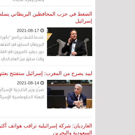
الضغط في حزب المحافظين البريطاني يسلط ا
إسرائيل
2021-08-17
عندما كشف برنامج "بانورام
البريطاني السابق في الضغط 
دور ديفيد كاميرون في الفض
وقت سابق من العام الحالي.
لبيد يصرح من المغرب: إسرائيل ستفتتح بعثته
2021-08-14
صرّح وزير الخارجية الإسرائ
البعثة الدبلوماسية الإسرائ
السعودية والبحرين