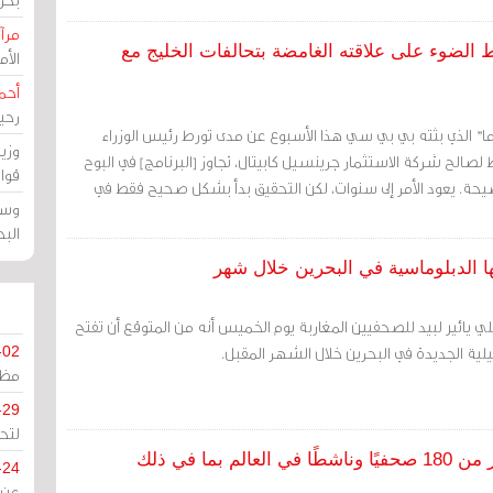
مرآة
لضوء على علاقته الغامضة بتحالفات الخليج مع
الأ
أحم
رحي
ا" الذي بثته بي بي سي هذا الأسبوع عن مدى تورط رئيس الوزراء
وزي
لصالح شركة الاستثمار جرينسيل كابيتال، تجاوز [البرنامج] في البوح
قوا
يحة. يعود الأمر إلى سنوات، لكن التحقيق بدأ بشكل صحيح فقط في
وسط
الب
ا الدبلوماسية في البحرين خلال شهر
يلي يائير لبيد للصحفيين المغاربة يوم الخميس أنه من المتوقع أن تفتح
يلية الجديدة في البحرين خلال الشهر المقبل.
-02
مظل
-29
لتح
الغارديان: شركة إسرائيلية تراقب هواتف أكثر من 180 صحفيًا وناشطًا في العالم بما في ذلك
-24