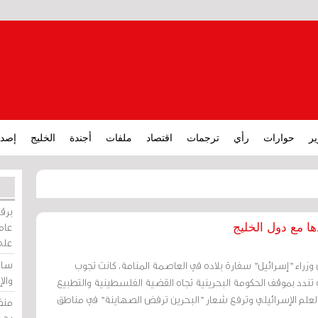
ير
حوارات
رأي
ترجمات
اقتصاد
ملفات
أجندة
الخليج
إصدا
برقي
عامة
ا مع دول الخليج
على
ساو
وزراء "إسرائيل" سفارة بلاده في العاصمة المنامة، كانت تجوب
وال
دد بموقف الحكومة البحرينية تجاه القضية الفلسطينية والتطبيع
العلم الإسرائيلي وترفع شعار "البحرين ترفض الصهاينة" في مناطق
منظ
بحر