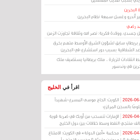
 البحرين
مير أندرو وغسل سمعة نظام البحرين
د رضي
ل جسدي، وولادة فكرية: نصر الله وثقافة تجاوزت الزمن
ر بريطاني سابق لشؤون الشرق الأوسط متهم بخرق
عد الشفافية بسبب دور استشاري في البحرين
 انتقادات للزيارة .. ملك بريطانيا يستضيف ملك
حرين في وندسور
اقرأ في
الخليج
الكويت: الحاج موسى المسري شهيداً
2026-06
ومًا بالسجن المركزي
الإمارات تنسحب من أوبك في ضربة قوية
2026-04
الف منتجي النفط وسط خلافات بين دول الخليج
محكمة «أمن الدولة» في الكويت: الامتناع
2026-04
عن معاقبة 109 مدونين وتبرئة 9 وحبس 18 متهماً