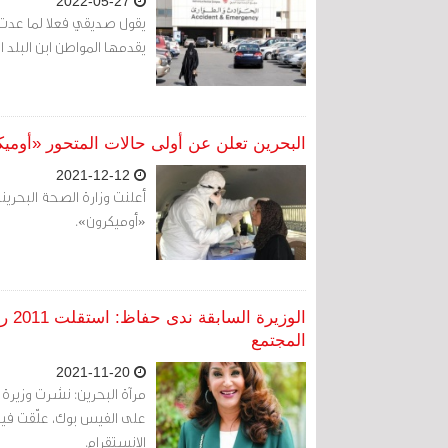
2022-05-27
يقول صديقي فعلا لما عدت
يقدمها المواطن ابن البلد
البحرين تعلن عن أولى حالات المتحور «أومي
2021-12-12
«أوميكرون».
الوز
المجتمع
2021-11-20
مرآة البحرين: نشرت وزير
على الفيس بوك، علّقت ف
الانستقرام.