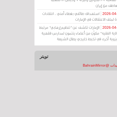
عاطف مع إيران
استهداف طائفي بغطاء أمني .. انتقادات
2026-04
 لملف الاعتقالات في الإمارات
الإمارات تكشف عن "تنظيم إرهابي" مرتبط
2026-04
ولاية الفقيه" مكوّن من أعضاء ينتمون لمدارس فقهية
زوية أخرى في تخبط خليجي يطال الشيعة
تويتر
 @BahrainMirror