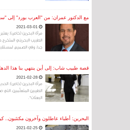
مع الدكتور عمران: من "العرب بورد" إلى "سعودي ب
2021-03-01
مرآة البحرين (خاص): يعتبر 
الطبيب البحريني المتخرج ح
جدا، وفي الصميم، لمستقبل
قصة طبيب شاب: إلى أين ينتهي بنا هذا الدهل
2021-02-28
مرآة البحرين (خاص): الحديث
الطيبين المتعلّمين، التي 
البعثات".
البحرين: أطباء عاطلون وآخرون مكتئبون.. كي
2021-02-25