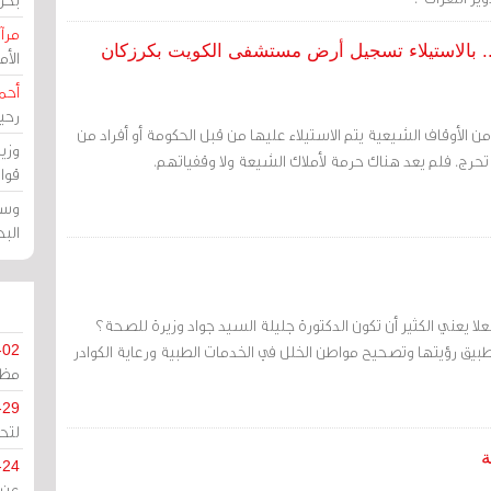
مرآة
ة.. بالاستيلاء تسجيل أرض مستشفى الكويت بكرزكان
الأ
أحم
رحي
ن الأوقاف الشيعية يتم الاستيلاء عليها من قبل الحكومة أو أفراد من
وزي
 تحرج. فلم يعد هناك حرمة لأملاك الشيعة ولا وقفياتهم.
قوا
وسط
الب
لا يعني الكثير أن تكون الدكتورة جليلة السيد جواد وزيرة للصحة؟
بيق رؤيتها وتصحيح مواطن الخلل في الخدمات الطبية ورعاية الكوادر
-02
مظل
-29
لتح
ة
-24