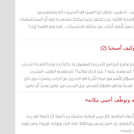
مرآة البحرين (خاص): أكثر من 400 طبيب عاطل عن العمل في البحرين حاليا ومثلهم من
 الصحة فائضا عن حاجتها بينما يمكنك مشاهدة كيف أن المستشفيات
رين تعجّ بأطباء أجانب من مختلف الجنسيات… فما هي القصة إذن؟
يف أصبحنا (2)
ي وضع البرنامج التدريبي المعمول به حالياً لدى وزارة الصحة لتدريب
، كم مضى عليه؟، هل لا زال ملائماً؟، كم يقضي الطبيب المتدرب
السؤال الأهم هو: لماذا تأخرنا في البحرين عن الركب، وصارت دول كان
ر تقدماً منا في القطاع الصحي، هل السبب هو عامل ماديّ، أم عامل
ه ونوظّف أجنبي مكانه»
أربعاء الماضي، قال وزير المالية سلمان بن خليفة آل خليفة في رده
يم النفيعي: إن «من يسهر ويحافظ على البلد ويواجه كورونا، ومن يقوم
 راسه».