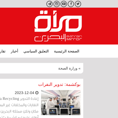
تويتر
فيسبوك
يوتيوب
انستجرام
تليجرام
الصفحة الرئيسية
التعليق السياسي
أخبار
تقار
» وزارة الصحة
بوكشمة: تدوير النفرات
2023-12-04
إعا
النفايات والمخلفات غير ا
مكان ولكن مملكة البحرين ت
أطلق عليها بو كشمة بـ"تدوي