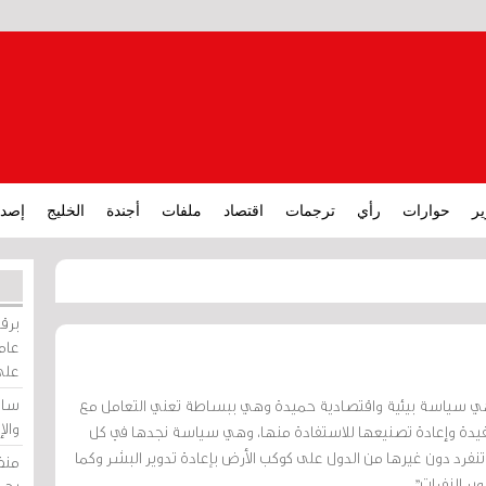
ير
حوارات
رأي
ترجمات
اقتصاد
ملفات
أجندة
الخليج
إصدا
برقي
عامة
على
ساو
دة التدوير Recycling هي سياسة بيئية واقتصادية حميدة وهي ببساطة تعني التعامل مع
وال
لمفيدة وإعادة تصنيعها للاستفادة منها، وهي سياسة نجدها في كل
نفرد دون غيرها من الدول على كوكب الأرض بإعادة تدوير البشر وكما
منظ
ر النفرات".
بحر