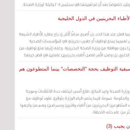
بعد أن تم تعيينها في سبتمبر 2011 وكيلة لوزارة الصحة.
طباء البحرينيين في الدول الخليجية
 فعل عند هذا الحد، بل أصبح سامّا أكثر، إذ راح يطارد الأطباء الشيعة
در تعميما بمنع توظيف أي طبيب بحريني في المؤسسات الصحية
) دون موافقة من وزارة الصحة البحرينية، وعلى إثرها منع توظيف من
ل الخليج، بل وصل الأمر لفصل أطباء بحرينيين عاملين في قطر حينها!
بقية التوظيف بحجة "التخصصات" بينما المتطوعون هم
وزارة الصحة وليد المانع، طلع أمس ليخفف حدة الانتقادات وموجة
رة والحكومة عموما، فيما يخص قيام الوزارة بتوقيع عقود توظيف مع
ف المتطوعين البحرينيين من أطباء وفنيين وممرضين وهم من واجهوا
كثر من عام حتى اللحظة.
يجيب (3)