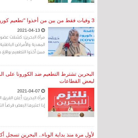
3 وفيات فقط من بين من أخذوا "تطعيم كورونا" بواقع جرعتين ( جميلة السلمان)
2021-04-13
مرآة البحرين: كشفت عضو ا
ممن أخذوا التطعيم بواقع ج
البحرين تشترط التطعيم ضد الكورونا على ال
لبعض القطاعات
2021-04-07
مرآة البحرين: أعلن الفريق 
إذا اعتبرها البعض فرضاً ا
لأول مرة منذ بداية الوباء.. البحرين تسجل أكثر من 1000 إصابة بكورونا خل