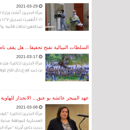
2021-03-29
لمخالطين لحالات قائمة، و16 حالة قادمة من الخارج.
السلطات النيبالية تفتح تحقيقا... هل يقف ن
2021-03-17
مرآة البحرين (خاص): هل ه
بن حمد في إدخال لقاح كوفيد -19 إلى نيبال دون إذن السلطات النيبالية؟الإجابة كما ي
عهد الميجر عائشة بو عنق... الانحدار للهاوية
2021-03-08
مرآة البحرين (خاص): "كيف 
العسكرية كموظفة مدنية وك
حديث خاص أجرته "مرآة البح