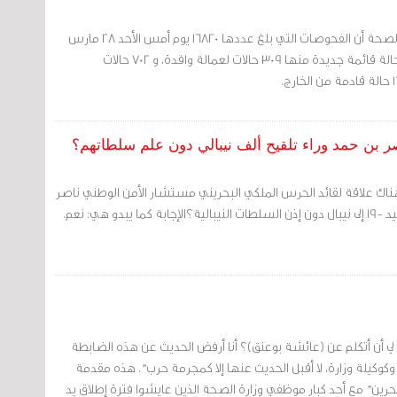
مرآة البحرين: أعلنت وزارة الصحة أن الفحوصات التي بلغ عددها 16820 يوم أمس الأحد 28 مارس
2021،أظهرت تسجيل 1027 حالة قائمة جديدة منها 309 حالات لعمالة وافدة، و 702 حالات
اصر بن حمد وراء تلقيح ألف نيبالي دون علم سلطاتهم؟
ناك علاقة لقائد الحرس الملكي البحريني مستشار الأمن الوطني ناصر
بدو هي: نعم.
لي أن أتكلم عن (عائشة بوعنق)؟ أنا أرفض الحديث عن هذه الضابطة
وكيلة وزارة، لا أقبل الحديث عنها إلا كمجرمة حرب". هذه مقدمة
رين" مع أحد كبار موظفي وزارة الصحة الذين عايشوا فترة إطلاق يد