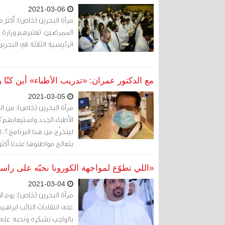
2021-03-06
الممرضين، تعتبرهم وزارة
الرئيسية الثلاثة في البح
مع الدكتور عمران: «تدريب الأطباء» أين كنّا وك
2021-03-05
مرآة البحرين (خاص): من الذ
الأطباء الجدد واستيعابهم؟
ليتخرّج من هذا البرنامج؟، 
يتعالج مواطنوها عندنا أكث
بشريّ؟
«اللي تطوّع لمواجهة الكورونا نحبّه على راس
2021-03-04
مرآة البحرين (خاص): يوم ال
على انتقادات النائب ابراه
بالواجب نشكره ونحبه على