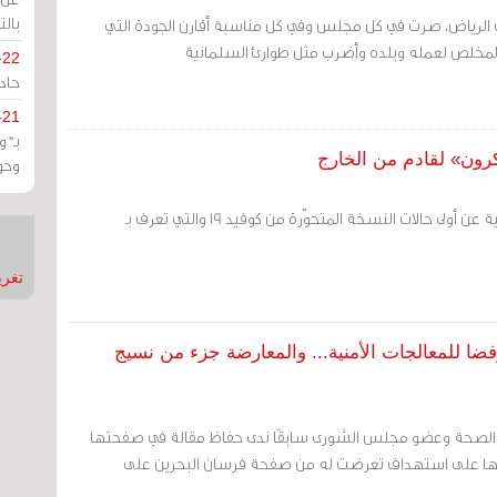
بالت
 الرياض، صرت في كل مجلس وفي كل مناسبة أقارن الجودة التي
 المخلص لعمله وبلده وأضرب مثل طوارئ السلمانية
-22
حادة
-21
بـ"
كرون» لقادم من الخارج
وحو
أعلنت وزارة الصحة البحرينية عن أولى حالات النسخة المتحوّرة من كوفيد 19 والتي تعرف بـ
تغريدات
يرة السابقة ندى حفاظ: استقلت 2011 رفضا للمعالجات الأمنية... والمعارضة جزء من نسيج
ة الصحة وعضو مجلس الشورى سابقًا ندى حفاظ مقالة في صفحتها
يها على استهداف تعرضت له من صفحة فرسان البحرين على