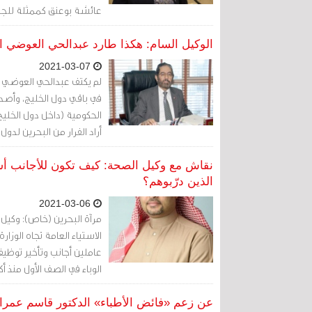
عائشة بوعنق كممثلة للجيش، خصوصًا 
الوكيل السام: هكذا طارد عبدالحي العوضي الأ
2021-03-07
لم يكتف عبدالحي العوضي بما
في باقي دول الخليج، وأص
الحكومية (داخل دول الخليج
أراد الفرار من البحرين لدو
نقاش مع وكيل الصحة: كيف تكون للأجانب أس
الذين درّبوهم؟
2021-03-06
مرآة البحرين (خاص): وكيل 
الاستياء العامة تجاه الوزا
عاملين أجانب وتأخير توظي
الوباء في الصف الأول منذ أ
عن زعم «فائض الأطباء» الدكتور قاسم عمران 