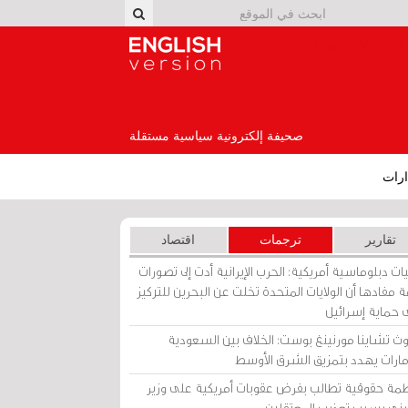
English Version
صحيفة إلكترونية سياسية مستقلة
رات
تقارير
ترجمات
اقتصاد
ات دبلوماسية أمريكية: الحرب الإيرانية أدت إلى تصورات
 مفادها أن الولايات المتحدة تخلت عن البحرين للتركيز
 حماية إسرائيل
ث تشاينا مورنينغ بوست: الخلاف بين السعودية
إمارات يهدد بتمزيق الشرق الأوسط
مة حقوقية تطالب بفرض عقوبات أمريكية على وزير
يني بسبب تعذيب المعتقلين