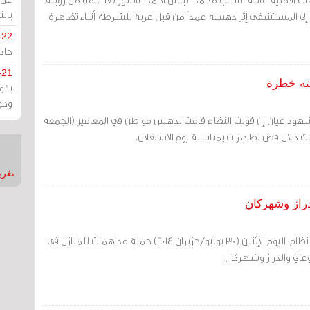
بالت
له إلى المستشفى إثر دهسه عمداً من قبل عربة للشرطة أثناء تظاهرة
-22
حادة
-21
ته خطرة
بـ"
وحو
شهود عيان إن قولت النظام قامت بدهس مواطن في المعامير (الجمعة
تغريدات
دراز وشهركان
مرآة البحرين: شنت قوات النظام، اليوم الإثنين (30 يونيو/حزيران 2014) حملة مداهمات للمنازل في
وعالي والدراز وشهركان.