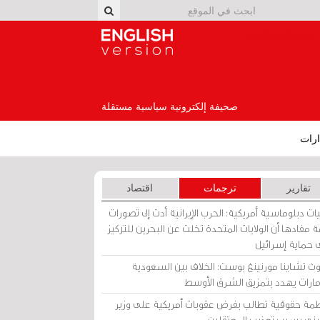
English Version
صحيفة إلكترونية سياسية مستقلة
رات
تقارير
ترجمات
اقتصاد
ات دبلوماسية أمريكية: الحرب الإيرانية أدت إلى تصورات
 مفادها أن الولايات المتحدة تخلت عن البحرين للتركيز
 حماية إسرائيل
ث تشاينا مورنينغ بوست: الخلاف بين السعودية
إمارات يهدد بتمزيق الشرق الأوسط
مة حقوقية تطالب بفرض عقوبات أمريكية على وزير
يني بسبب تعذيب المعتقلين