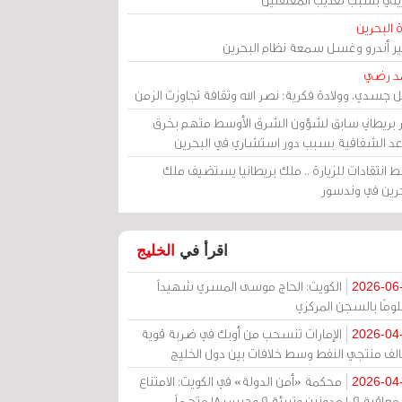
 البحرين
مير أندرو وغسل سمعة نظام البحرين
د رضي
ل جسدي، وولادة فكرية: نصر الله وثقافة تجاوزت الزمن
ر بريطاني سابق لشؤون الشرق الأوسط متهم بخرق
عد الشفافية بسبب دور استشاري في البحرين
 انتقادات للزيارة .. ملك بريطانيا يستضيف ملك
حرين في وندسور
اقرأ في
الخليج
الكويت: الحاج موسى المسري شهيداً
2026-06
ومًا بالسجن المركزي
الإمارات تنسحب من أوبك في ضربة قوية
2026-04
الف منتجي النفط وسط خلافات بين دول الخليج
محكمة «أمن الدولة» في الكويت: الامتناع
2026-04
عن معاقبة 109 مدونين وتبرئة 9 وحبس 18 متهماً