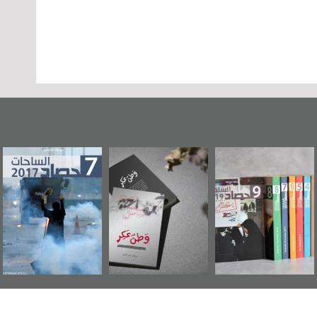
"مرآة البحرين"
«وطن عكر» رواية
حصاد 2017
تصدر حصاد
جديدة لمعتقل
الساحات 2019
عسكري تصدر عن
«مرآة البحرين»