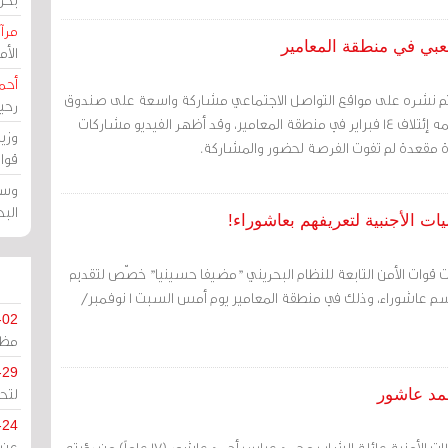
مرآة
عبي في منطقة المعامير
الأ
أحم
و تم نشره على مواقع التواصل الاجتماعي مشاركة واسعة على صندوق
رحي
الاستفتاء الشعبي الذي نظمه إئتلاف 14 فبراير في منطقة المعامير، وقد أظهر الفيديو مشاركات
وزي
أة مقعدة لم تفوت الفرصة لحضور والمشاركة.
قوا
وسط
الب
ت الأجنبية لتعريفهم بعاشوراء!
 قوات الأمن التابعة للنظام البحريني "مضيفا حسينيا" خصّص لتقديم
الأطعمة للمعزّين خلال موسم عاشوراء، وذلك في منطقة المعامير يوم أمس السبت 1 نوفمبر/
-02
مظل
-29
لتح
حمد عاشور
-24
مرآة البحرين: منعت السلطات الأمنية عائلة الشاب محمد عباس أحمد عاشور (17 عاماً) من رؤيته