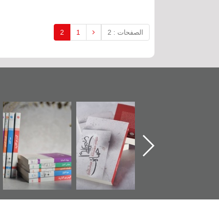
الصفحات : 2
1
2
تدشين كتاب "من
"حماة الباب الأخير":
تصنيف موضوعي
أهل الجنة" عن
الإصدار الأول عن
للوثائق البريطانية
الشهيد سيد كاظم
اعتصام الدراز
يقدمه «مركز أوال»
السهلاوي في ذكراه
وأحداث ساحة
في سلسلة من 5
الفداء لمركز أوال
كتب
للدراسات والتوثيق