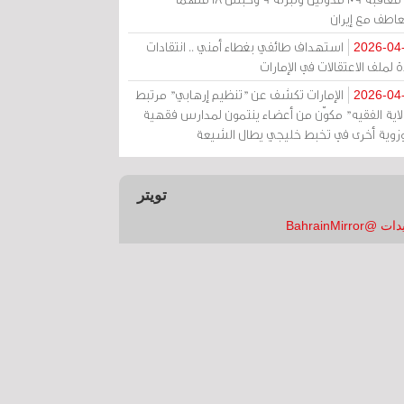
عاطف مع إيران
استهداف طائفي بغطاء أمني .. انتقادات
2026-04
 لملف الاعتقالات في الإمارات
الإمارات تكشف عن "تنظيم إرهابي" مرتبط
2026-04
ولاية الفقيه" مكوّن من أعضاء ينتمون لمدارس فقهية
زوية أخرى في تخبط خليجي يطال الشيعة
تويتر
 @BahrainMirror