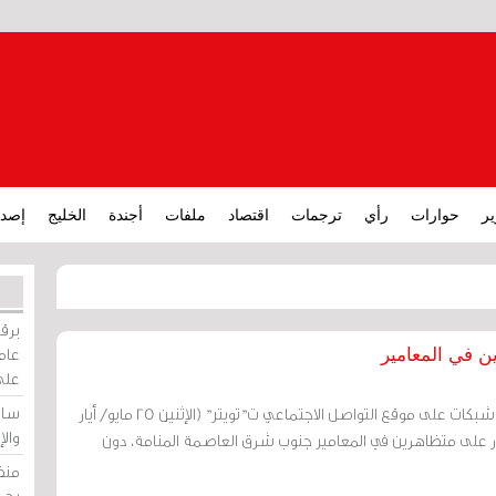
ير
حوارات
رأي
ترجمات
اقتصاد
ملفات
أجندة
الخليج
إصدا
برقي
عامة
 في المعامير
على
ساو
مرآة البحرين (خاص): قالت شبكات على موقع التواصل الاجتماعي ت"تويتر" (الإثنين 25 مايو/ أيار
وال
 النار على متظاهرين في المعامير جنوب شرق العاصمة المنامة، دون
منظ
بحر