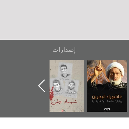
إصدارات
عاشوراء البحرين...
شهداء وطن
«جَوْ»: رواية
ويكيليكس السفارة
المعتقل جهاد
الأمريكية