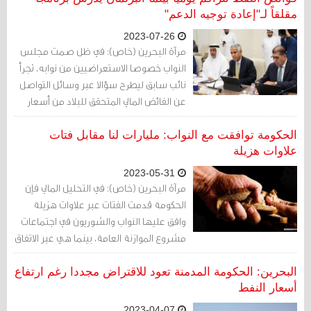
مقلقاً لـ"إعادة توجيه الدعم"
2023-07-26
مرآة البحرين (خاص): في ظل صمت مجلس
النواب خصوصا الاستعراضيين من نوابه، تجرأ
نائب سابق ليطرح سؤالا عبر وسائل التواصل
عن الفائض المالي المتحقق للبلاد من أسعار
النفط المرتفعة.
الحكومة توافقت مع النواب: مليارات لنا مقابل فتات
علاوات هزيلة
2023-05-31
مرآة البحرين (خاص): في التحليل المالي فإن
الحكومة قدمت الفتات عبر علاوات هزيلة
وافق عليها النواب والشوريون في اجتماعات
مشروع الموازنة العامة، بينما هي عبر الاتفاق
المعلن على الموازنة أخذت مئات الملايين
مضمونة للنهب كموازنات سرية. كيف ذلك؟
البحرين: الحكومة المدمنة تعود للاقتراض مجددا رغم ارتفاع
أسعار النفط
2023-04-07