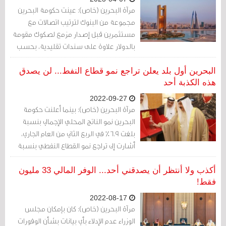
مرآة البحرين (خاص): عينت حكومة البحرين
مجموعة من البنوك لترتيب اتصالات مع
مستثمرين قبل إصدار مزمع لصكوك مقومة
بالدولار علاوة على سندات تقليدية، بحسب
ما نشرته وكالة رويترز.
البحرين أول بلد يعلن تراجع نمو قطاع النفط... لن يصدق
هذه الكذبة أحد
2022-09-27
مرآة البحرين (خاص): بينما أعلنت حكومة
البحرين نمو الناتج المحلي الإجمالي بنسبة
بلغت 6.9% في الربع الثاني من العام الجاري،
أشارت إلى تراجع نمو القطاع النفطي بنسبة
2.2 %. فكيف تراجع نمو القطاع مع تضاعف
أسعار النفط؟
أكذب ولا أنتظر أن يصدقني أحد... الوفر المالي 33 مليون
فقط!
2022-08-17
مرآة البحرين (خاص): كان بإمكان مجلس
الوزراء عدم الإدلاء بأي بيانات بشأن الوفورات