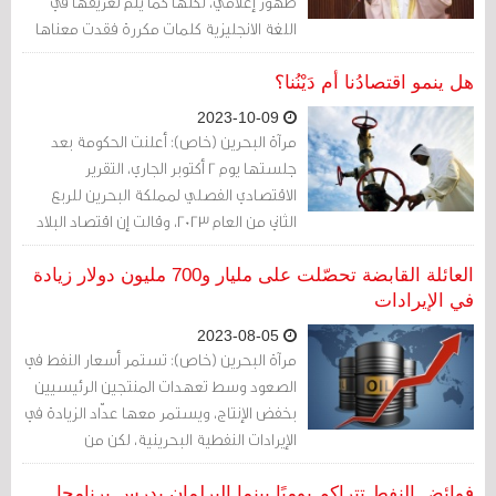
ظهور إْعلامي، لكنها كما يتم تعريفها في
اللغة الانجليزية كلمات مكررة فقدت معناها
الأصلي.
هل ينمو اقتصادُنا أم دَيْنُنا؟
2023-10-09
مرآة البحرين (خاص): أعلنت الحكومة بعد
جلستها يوم 2 أكتوبر الجاري، التقرير
الاقتصادي الفصلي لمملكة البحرين للربع
الثاني من العام 2023، وقالت إن اقتصاد البلاد
سجل نمواً إجمالياً بنسبة 2 %.
العائلة القابضة تحصّلت على مليار و700 مليون دولار زيادة
في الإيرادات
2023-08-05
مرآة البحرين (خاص): تستمر أسعار النفط في
الصعود وسط تعهدات المنتجين الرئيسيين
بخفض الإنتاج، ويستمر معها عدّاد الزيادة في
الإيرادات النفطية البحرينية، لكن من
المستفيد؟
فوائض النفط تتراكم يوميًا بينما البرلمان يدرس برنامجا