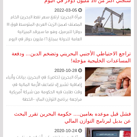
ستجني أكثر من 16 مليون دولار في اليوم
2022-03-05
مرآة البحرين: ارتفع سعر نفط البحرين الخام
المصنف ضمن الزيت العربي المتوسط فوق 111
دولارا للبرميل، وهو ما سيرفد الميزانية
العامة للدولة بمبلغ 16 مليون دولار في اليوم
الواحد، وذلك بسبب تأثيرات الأزمة الروسية -
الأوكرانية العسكرية على الأسواق العالمية.
تراجع الاحتياطي الأجنبي البحريني وتضخم الدين... ودفعة
المساعدات الخليجية مؤجلة!
2020-10-28
مرآة البحرين (خاص): في البحرين، بيانات وأنباء
إضافية تشير إلى تضاعف الأزمة المالية في
وقت طلبت فيه الحكومة من شركة أمريكية
مراجعة برنامج التوازن المالي -الخطة
الرئيسية لإدارة المالية العامة- المدعوم من
حلفاء خليجيين ثلاثة.
فشل قبل موعده بعامين.... حكومة البحرين تقرر البحث
عن بديل لبرنامج التوازن المالي
2020-10-24