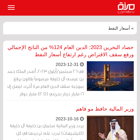
القائمة
الرئيسي
» أسعار النفط
حصاد البحرين 2023: الدين العام 124% من الناتج الإجمالي
ورفع سقف الاقتراض رغم ارتفاع أسعار النفط
2023-12-31
في ‏26 سبتمبر/أيلول 2023، أصدر الملك حمد
بن عيسى آل خليفة مرسوماً بقانون يرفع
بموجبه سقف الدين العام مرة أخرى، ليصل إلى
16 مليار دينار بحريني (42.5 مليار دولار
أميركي).
وزير المالية حافظ مو فاهم
2023-10-16
يردد وزير المالية سلمان بن خليفة آل خليفة
(كليشيهات) تدرب على ترديدها في كل