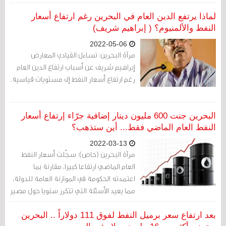
للنصف الأول من هذا العام، بسبب ارتفاع
أسعار النفط.
لماذا يرتفع الدين العام في البحرين رغم ارتفاع أسعار
النفط والألمنيوم؟ ( إبراهيم شريف)
2022-05-06
مرآة البحرين: تساءل القيادي المعارض
إبراهيم شريف عن أسباب ارتفاع الدين العام
رغم ارتفاع أسعار النفط إلى مستويات قياسية.
البحرين جنت 600 مليون دينار إضافية جرّاء إرتفاع أسعار
النفط العام الماضي فقط... أين ستذهب؟
2022-03-13
مرآة البحرين (خاص): سجّلت أسعار النفط
العام الماضي ارتفاعا كبيرا، مقارنة بما
اعتمدته الحكومة في الموازنة العامة للدولة،
مما يعيد الأسئلة التي تتكرر سنويا حول مصير
المبالغ المحصّلة جراء الارتفاع في الأسعار.
بعد ارتفاع سعر برميل النفط لفوق 111 دولاراً .. البحرين