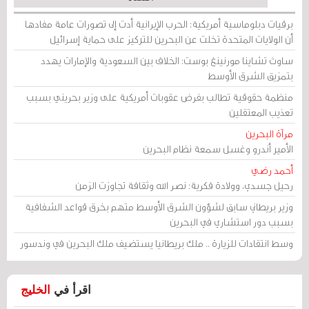
برقيات دبلوماسية أمريكية: الحرب الإيرانية أدت إلى تصورات عامة مفادها
أن الولايات المتحدة تخلت عن البحرين للتركيز على حماية إسرائيل
ساوث تشاينا مورنينغ بوست: الخلاف بين السعودية والإمارات يهدد
بتمزيق الشرق الأوسط
منظمة حقوقية تطالب بفرض عقوبات أمريكية على وزير بحريني بسبب
تعذيب المعتقلين
مرآة البحرين
الأمير أندرو وغسل سمعة نظام البحرين
أحمد رضي
رحيل جسدي، وولادة فكرية: نصر الله وثقافة تجاوزت الزمن
وزير بريطاني سابق لشؤون الشرق الأوسط متهم بخرق قواعد الشفافية
بسبب دور استشاري في البحرين
وسط انتقادات للزيارة .. ملك بريطانيا يستضيف ملك البحرين في وندسور
اقرأ في
الخليج