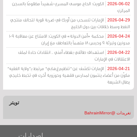
الكويت: الحاج موسى المسري شهيداً مظلومًا بالسجن
2026-06-02
المركزي
الإمارات تنسحب من أوبك في ضربة قوية لتحالف منتجي
2026-04-29
النفط وسط خلافات بين دول الخليج
محكمة «أمن الدولة» في الكويت: الامتناع عن معاقبة 109
2026-04-24
مدونين وتبرئة 9 وحبس 18 متهماً بالتعاطف مع إيران
استهداف طائفي بغطاء أمني .. انتقادات حادة لملف
2026-04-22
الاعتقالات في الإمارات
الإمارات تكشف عن "تنظيم إرهابي" مرتبط بـ"ولاية الفقيه"
2026-04-21
مكوّن من أعضاء ينتمون لمدارس فقهية وحوزوية أخرى في تخبط خليجي
يطال الشيعة
تويتر
تغريدات @BahrainMirror
إصدارات