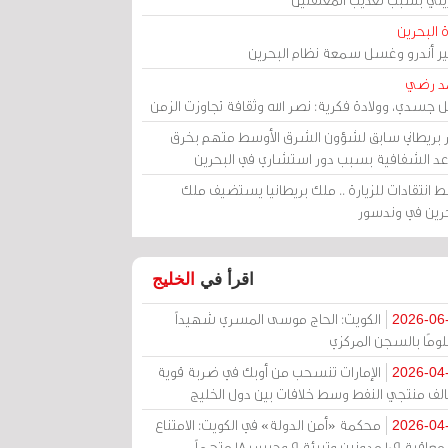
 البحرين
مير أندرو وغسل سمعة نظام البحرين
د رضي
ل جسدي، وولادة فكرية: نصر الله وثقافة تجاوزت الزمن
ر بريطاني سابق لشؤون الشرق الأوسط متهم بخرق
عد الشفافية بسبب دور استشاري في البحرين
 انتقادات للزيارة .. ملك بريطانيا يستضيف ملك
حرين في وندسور
اقرأ في
الخليج
الكويت: الحاج موسى المسري شهيداً
2026-06
ومًا بالسجن المركزي
الإمارات تنسحب من أوبك في ضربة قوية
2026-04
الف منتجي النفط وسط خلافات بين دول الخليج
محكمة «أمن الدولة» في الكويت: الامتناع
2026-04
عن معاقبة 109 مدونين وتبرئة 9 وحبس 18 متهماً