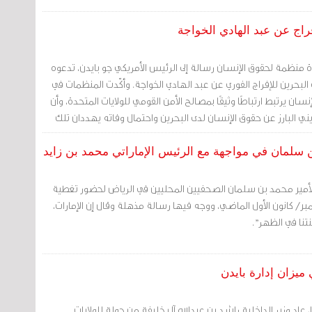
اج عن عبد الهادي الخواجة
منظمة لحقوق الإنسان رسالة إلى الرئيس الأمريكي جو بايدن، تدعوه
بحرين للإفراج الفوري عن عبد الهادي الخواجة. وأكّدت المنظمات في
إنسان يرتبط ارتباطًا وثيقًا بمصالح الأمن القومي للولايات المتحدة، وأن
يني البارز عن حقوق الإنسان لدى البحرين واحتمال وفاته يهددان تلك
خواجة خطير ويتطلب تجاوبًا عاجلًا".
 سلمان في مواجهة مع الرئيس الإماراتي محمد بن زايد
أمير محمد بن سلمان الصحفيين المحليين في الرياض لحضور تغطية
/ كانون الأول الماضي، ووجه فيها رسالة مذهلة وقال إن الإمارات،
تنا في الظهر".
 ميزان إدارة بايدن
 عاد وزير الداخلية راشد بن عبدالله آل خليفة من جولة للولايات