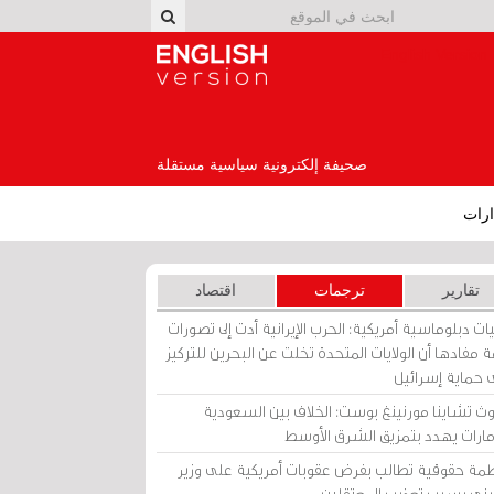
English Version
صحيفة إلكترونية سياسية مستقلة
رات
تقارير
ترجمات
اقتصاد
ات دبلوماسية أمريكية: الحرب الإيرانية أدت إلى تصورات
 مفادها أن الولايات المتحدة تخلت عن البحرين للتركيز
 حماية إسرائيل
ث تشاينا مورنينغ بوست: الخلاف بين السعودية
إمارات يهدد بتمزيق الشرق الأوسط
مة حقوقية تطالب بفرض عقوبات أمريكية على وزير
يني بسبب تعذيب المعتقلين