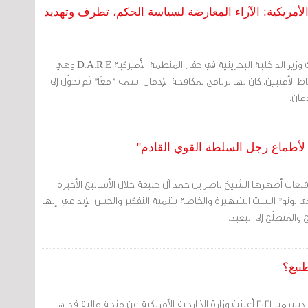
 الأمريكية: الآراء المعارضة لسياسة الحكم، تطرف وتهديد
مرآة البحرين (خاص): شارك وزير الداخلية البحرينية في حفل المنظمة الأميركية D.A.R.E وهي
الأمنيين، كان لها برنامج لمكافحة الإدمان اسمه "معًا" ثم تحوّل إلى
مان.
 لأطماع رجل السلطة القوي القادم"
بعات أظهرها الشيخ ناصر بن حمد آل خليفة خلال الأسابيع الأخيرة
 بونو" الست الشهيرة والخاصة بتنمية التفكير والحس الإبداعي. إنها
المتطلّع إلى البعيد.
طبيع؟
مرآة البحرين (خاص): في 21 ديسمبر 2021 أعلنت وزارة الخارجية الأمريكية عن منحة مالية قدرها