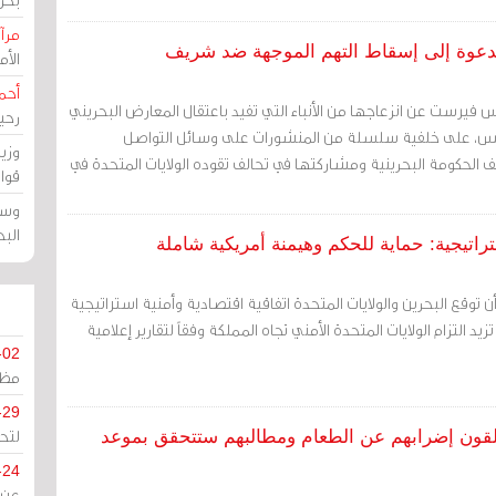
مرآة
لدعوة إلى إسقاط التهم الموجهة ضد شريف
الأ
أحم
فيرست عن انزعاجها من الأنباء التي تفيد باعتقال المعارض البحريني
رحي
 أمس، على خلفية سلسلة من المنشورات على وسائل التواصل
وزي
ف الحكومة البحرينية ومشاركتها في تحالف تقوده الولايات المتحدة في
قوا
وسط
الب
تراتيجية: حماية للحكم وهيمنة أمريكية شاملة
أن توقع البحرين والولايات المتحدة اتفاقية اقتصادية وأمنية استراتيجية
يد التزام الولايات المتحدة الأمني تجاه المملكة وفقاً لتقارير إعلامية
-02
مظل
-29
لتح
وّ يعلقون إضرابهم عن الطعام ومطالبهم ستتحقق بموعد
-24