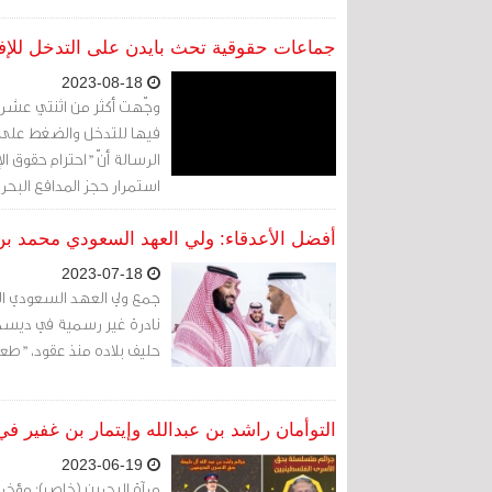
جماعات حقوقية تحث بايدن على التدخل للإفر
2023-08-18
وجّهت أكثر من اثنتي عشرة 
فيها للتدخل والضغط على ال
الرسالة أنّ "احترام حقوق ال
استمرار حجز المدافع البحر
المصالح" مضيفة أن "وضع ال
أفضل الأعدقاء: ولي العهد السعودي محمد بن
2023-07-18
جمع ولي العهد السعودي ال
نادرة غير رسمية في ديسمبر
حليف بلاده منذ عقود، "طعن
التوأمان راشد بن عبدالله وإيتمار بن غفير في
2023-06-19
مرآة البحرين (خاص): مؤخرا،