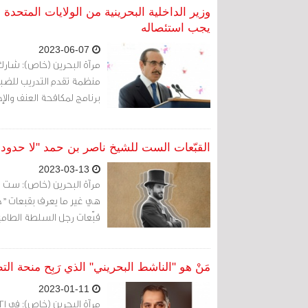
وزير الداخلية البحرينية من الولايات المتحدة
يجب استئصاله
2023-06-07
منظمة تقدم التدريب للضباط 
برنامج لمكافحة العنف والإد
القبّعات الست للشيخ ناصر بن حمد "لا حدود
2023-03-13
مرآة البحرين (خاص): ست ق
هي غير ما يعرف بقبعات "دي
قبّعات رجل السلطة الطامع و
مَنْ هو "الناشط البحريني" الذي رَبِح منحة الت
2023-01-11