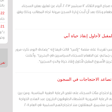
بالت
مرآة البحرين (خاص): تأكدت صباح اليوم الثلاثاء 12 سبتمبر 2023، أنباء عن تعليق بعض السجناء
عام وذلك بعد أن أبدت إدارة السجن مرونة تجاه المطالب، وذلك وفق
-22
حادة
-21
بـ"
مقبل لأحاول إنقاذ حياة أبي
وحو
س تغريدة على منصة "إكس" قالت فيها إنه "يصادف اليوم ذكرى مرور
 جماعي عن الطعام للسجناء السياسيين في البحرين". وأعلنت
رين الأسبوع المقبل لأحاول إنقاذ حياة والدي السجين".
تغريدات
ع تصاعد الاحتجاجات في السجون
مع احتجاج مئات السجناء على نقص الرعاية الطبية المناسبة. ومن بين
لى الرعاية الضرورية النشطاء الحقوقيون البارزون عبد الهادي الخواجة
مشيمع، المعتقلون منذ احتجاجاتهم السلمية في العام 2011.