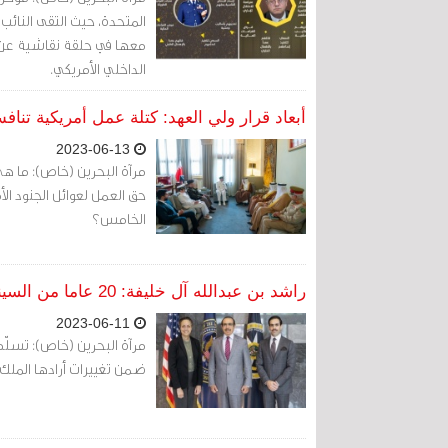
المتحدة، حيث التقى النائب
معها في حلقة نقاشية عن الت
الداخلي الأمريكي.
أبعاد قرار ولي العهد: كتلة عمل أمريكية تناف
2023-06-13
مرآة البحرين (خاص): ما هي
حق العمل لعوائل الجنود ال
الخامس؟
راشد بن عبدالله آل خليفة: 20 عاما من السيناريوهات السخيفة
2023-06-11
ضمن تغييرات أرادها الملك 