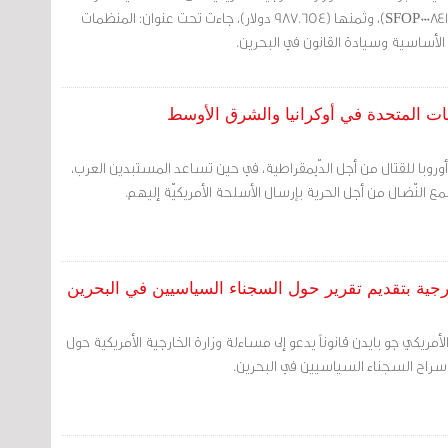
مليون دولار، رقم المنحة (SFOP0008416)، وثمنها (987.654 دولار)، جاءت تحت عنوان: المنظمات
 الأساسية وسيادة القانون في البحرين.
ات المتحدة في أوكرانيا والشرق الأوسط
وبا للقتال من أجل الدّيمقراطية، في حين تساعد المستبدين العرب،
 النّضال من أجل الحرية بإرسال الأسلحة الأمريكيّة إليهم.
خارجية بتقديم تقرير حول السجناء السياسيين في البحرين
أمريكي جو بايدن قانوناً يدعو إلى مساءلة وزارة الخارجية الأمريكية حول
 سراح السجناء السياسيين في البحرين.