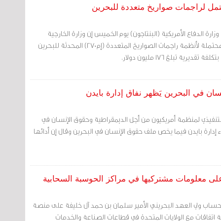
محتمل لراجمات صواريخ متعددة للبحرين
 وزارة الدفاع الأمريكية (البنتاجون) يوم الخميس إن وزارة الخارجية
الأمريكية أقرت صفقة بيع محتملة لأنظمة راجمات الصواريخ المتعددة (إم270) المحدثة للبحرين
يرية تبلغ 176 مليون دولار.
سان في البحرين يَظهر نفاق إدارة بايدن
ر التنفيذي لمنظمة أمريكيون من أجل الديمقراطية وحقوق الإنسان في
ء إدارة بايدن فيما يخص ملف حقوق الإنسان في البحرين وقال إن أدائها
 على معلومات مشتركيها في مراكز الحوسبة السحابية
ر حساب ولي العهد البحريني الأمير سلمان بن حمد آل خليفة على منصة
ة اتفاقات مع الولايات المتحدة في قطاعات الصناعة والخدمات