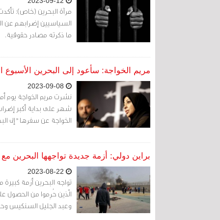
2023-09-12
السياسيين إضرابهم عن الط
ما ذكرته مصادر حقوقية.
مريم الخواجة: سأعود إلى البحرين الأسبوع ال
2023-09-08
نشرت مريم الخواجة يوم أم
شهر على بداية أكبر إضراب
الخواجة عن سفرها "إلى البح
براين دولي: أزمة جديدة تواجهها البحرين م
2023-08-22
تواجه البحرين أزمة كبيرة 
الّذين حُرِموا من الحصول ع
وعبد الجليل السنكيس وحسن 