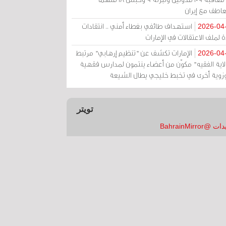
عاطف مع إيران
استهداف طائفي بغطاء أمني .. انتقادات
2026-04
 لملف الاعتقالات في الإمارات
الإمارات تكشف عن "تنظيم إرهابي" مرتبط
2026-04
ولاية الفقيه" مكوّن من أعضاء ينتمون لمدارس فقهية
زوية أخرى في تخبط خليجي يطال الشيعة
تويتر
 @BahrainMirror