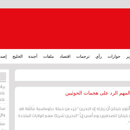
ير
حوارات
رأي
ترجمات
اقتصاد
ملفات
أجندة
الخليج
إصدا
برقي
عامة
المهم الرد على هجمات الحوثيين
على
ساو
 أنتوني بلينكن أن زيارته إلى البحرين "جزء من حملة دبلوماسية مُكَثفة في
وال
 بلينكن للصحفيين يوم أمس إنّ "البحرين شريك مهم للولايات المتحدة
.
منظ
بحر