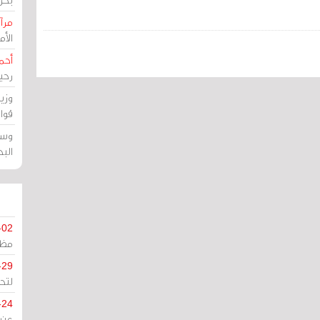
مرآة
الأ
أحم
رحي
وزي
قوا
وسط
الب
-02
مظل
-29
لتح
-24