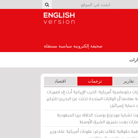
English Version
صحيفة إلكترونية سياسية مستقلة
رات
تقارير
ترجمات
اقتصاد
ات دبلوماسية أمريكية: الحرب الإيرانية أدت إلى تصورات
 مفادها أن الولايات المتحدة تخلت عن البحرين للتركيز
 حماية إسرائيل
ث تشاينا مورنينغ بوست: الخلاف بين السعودية
إمارات يهدد بتمزيق الشرق الأوسط
مة حقوقية تطالب بفرض عقوبات أمريكية على وزير
يني بسبب تعذيب المعتقلين