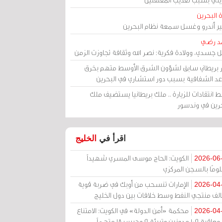
 البحرين
مير أندرو وغسل سمعة نظام البحرين
د رضي
ل جسدي، وولادة فكرية: نصر الله وثقافة تجاوزت الزمن
ر بريطاني سابق لشؤون الشرق الأوسط متهم بخرق
عد الشفافية بسبب دور استشاري في البحرين
 انتقادات للزيارة .. ملك بريطانيا يستضيف ملك
حرين في وندسور
اقرأ في
الخليج
الكويت: الحاج موسى المسري شهيداً
2026-06
ومًا بالسجن المركزي
الإمارات تنسحب من أوبك في ضربة قوية
2026-04
الف منتجي النفط وسط خلافات بين دول الخليج
محكمة «أمن الدولة» في الكويت: الامتناع
2026-04
عن معاقبة 109 مدونين وتبرئة 9 وحبس 18 متهماً