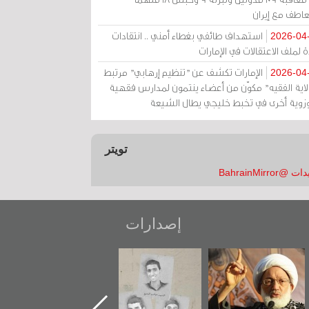
عاطف مع إيران
استهداف طائفي بغطاء أمني .. انتقادات
2026-04
 لملف الاعتقالات في الإمارات
الإمارات تكشف عن "تنظيم إرهابي" مرتبط
2026-04
ولاية الفقيه" مكوّن من أعضاء ينتمون لمدارس فقهية
زوية أخرى في تخبط خليجي يطال الشيعة
تويتر
 @BahrainMirror
إصدارات
عاشوراء البحرين...
شهداء وطن
«جَوْ»: رواية
ويكيليكس السفارة
المعتقل جهاد
الأمريكية