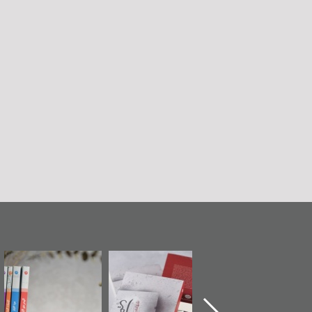
تدشين كتاب "من
"حماة الباب الأخير":
تصنيف موضوعي
أهل الجنة" عن
الإصدار الأول عن
للوثائق البريطانية
الشهيد سيد كاظم
اعتصام الدراز
يقدمه «مركز أوال»