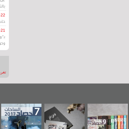
بالت
-22
حادة
-21
بـ"
وحو
تغريدات
"مرآة البحرين"
«وطن عكر» رواية
حصاد 2017
تصدر حصاد
جديدة لمعتقل
الساحات 2019
عسكري تصدر عن