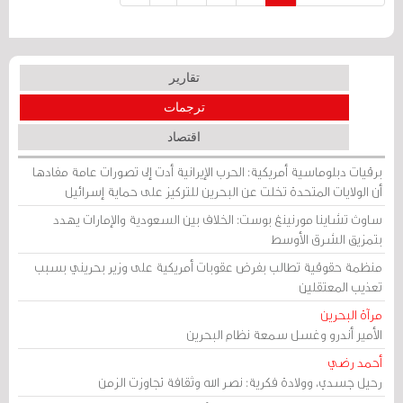
تقارير
ترجمات
اقتصاد
برقيات دبلوماسية أمريكية: الحرب الإيرانية أدت إلى تصورات عامة مفادها
أن الولايات المتحدة تخلت عن البحرين للتركيز على حماية إسرائيل
ساوث تشاينا مورنينغ بوست: الخلاف بين السعودية والإمارات يهدد
بتمزيق الشرق الأوسط
منظمة حقوقية تطالب بفرض عقوبات أمريكية على وزير بحريني بسبب
تعذيب المعتقلين
مرآة البحرين
الأمير أندرو وغسل سمعة نظام البحرين
أحمد رضي
رحيل جسدي، وولادة فكرية: نصر الله وثقافة تجاوزت الزمن