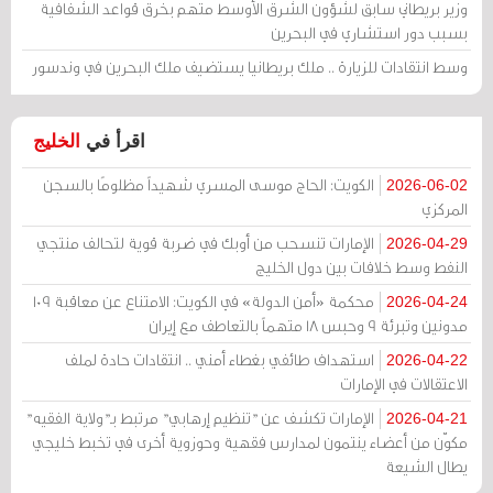
وزير بريطاني سابق لشؤون الشرق الأوسط متهم بخرق قواعد الشفافية
بسبب دور استشاري في البحرين
وسط انتقادات للزيارة .. ملك بريطانيا يستضيف ملك البحرين في وندسور
اقرأ في
الخليج
الكويت: الحاج موسى المسري شهيداً مظلومًا بالسجن
2026-06-02
المركزي
الإمارات تنسحب من أوبك في ضربة قوية لتحالف منتجي
2026-04-29
النفط وسط خلافات بين دول الخليج
محكمة «أمن الدولة» في الكويت: الامتناع عن معاقبة 109
2026-04-24
مدونين وتبرئة 9 وحبس 18 متهماً بالتعاطف مع إيران
استهداف طائفي بغطاء أمني .. انتقادات حادة لملف
2026-04-22
الاعتقالات في الإمارات
الإمارات تكشف عن "تنظيم إرهابي" مرتبط بـ"ولاية الفقيه"
2026-04-21
مكوّن من أعضاء ينتمون لمدارس فقهية وحوزوية أخرى في تخبط خليجي
يطال الشيعة