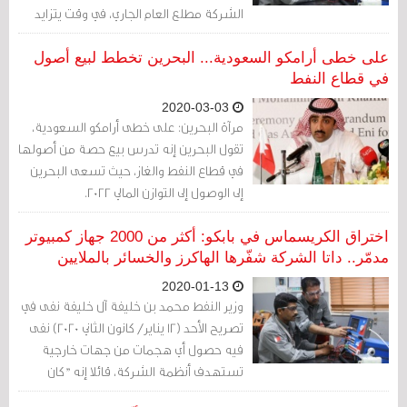
الشركة مطلع العام الجاري، في وقت يتزايد
فيه أعداد العاطلين في البلاد.
على خطى أرامكو السعودية... البحرين تخطط لبيع أصول
في قطاع النفط
2020-03-03
مرآة البحرين: على خطى أرامكو السعودية،
تقول البحرين إنه تدرس بيع حصة من أصولها
في قطاع النفط والغاز، حيث تسعى البحرين
إلى الوصول إلى التوازن المالي 2022.
اختراق الكريسماس في بابكو: أكثر من 2000 جهاز كمبيوتر
مدمّر.. داتا الشركة شفّرها الهاكرز والخسائر بالملايين
2020-01-13
وزير النفط محمد بن خليفة آل خليفة نفى في
تصريح الأحد (12 يناير/ كانون الثاني 2020) نفى
فيه حصول أي هجمات من جهات خارجية
تستهدف أنظمة الشركة، قائلا إنه "كان
مجرد خلل تقني" بحسب ما نقلت عنه