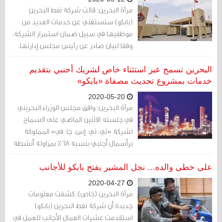
مرآة البحرين: قالت شركة نفط البحرين
(بابكو) ستستغني عن خدمات العديد من
موظفيها في سبيل ضمان استمرار الشركة،
وفقا لبيان صادر عن رئيس مجلس إدارتها.
البحرين تسمح عبر استثناء خاص لشريك أجنبي بتقديم
خدمات بمشروع تحديث مصفاة «بابكو»
2020-05-20
مرآة البحرين: وافق مجلس الوزراء البحريني
في جلسته الاثنين الماضي على السماح
لشركة «تي. تي. إس. جا. في» المملوكة
برأسمال أجنبي بنسبة 68% بمزاولة أنشطة
الخدمة المتصلة بالنقل المائي لخدمة
مشروع تحديث مصفاة شركة نفط البحرين
على خطى والده... نجل المشير يفتح بابكو للأجانب
«بابكو».
2020-04-27
مرآة البحرين (خاص): كشفت معلومات
جديدة أن شركة نفط البحرين (بابكو)
استقدمت عشرات العمال الأجانب للعمل في