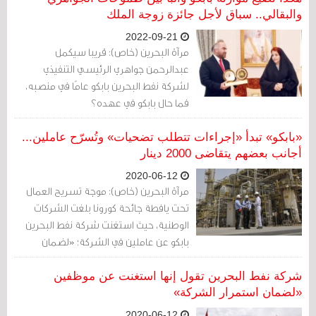
والبقالي.. سباق لأجل جائزة زوجة الملك
2022-09-21
مرآة البحرين (خاص): قريبا سيكمل
عبدالرحمن جواهري الرئيسي التنفيذي
لشركة نفط البحرين بابكو عامًا في منصبه،
فما حال بابكو في عهده؟
«بابكو» تبدأ «إجراءات تتطلب تضحيات» وتُسرّح عاملين...
أجانب بعضهم يتقاضى 2000 دينار
2020-06-12
مرآة البحرين (خاص): موجة تسريح العمال
تحت يافطة جائحة كورونا بلغت الشركات
الوطنية، حيث استغنت شركة نفط البحرين
بابكو عن عاملين في الشركة؛ «لضمان
استمراريتها في المستقبل».
شركة نفط البحرين تقول إنها استغنت عن موظفين
«لضمان استمرار الشركة»
2020-06-12