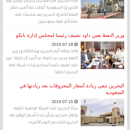
مرآة البحرين: قال مصدران تجاريان لرويترز يوم
الاثنين إن السعودية أغلقت خط أنابيب لنقل
النفط الخام إلى البحرين بعد هجمات على
منشأتي نفط سعوديتين.
وزير النفط يعين داود نصيف رئيسا لمجلس إدارة بابكو
2019-07-18
قالت وكالة أنباء البحرين يوم الثلاثاء إن وزير
النفط محمد بن خليفة بن أحمد آل خليفة عين
داود نصيف رئيسا لمجلس إدارة شركة نفط
البحرين (بابكو)
البحرين تنفي زيادة أسعار المحروقات بعد زيادتها في
السعودية
2019-07-15
مرآة البحرين: نفت الهيئة الوطنية للنفط
والغاز «مزاعم بشأن زيادة أسعار الوقود في
البحرين ابتداء من اليوم الاثنين».