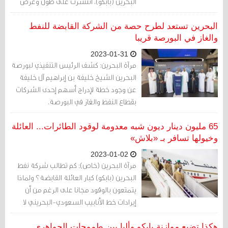
البحرين (بابكو)، انتشرت على طول وعرض
البلاد.
البحرين تستعد لطرح حصة من الشركة القابضة للنفط
والغاز في البورصة قريبا
2023-01-31
مرآة البحرين: كشف الرئيس التنفيذي لبورصة
البحرين الشيخ خليفة بن إبراهيم آل خليفة
عن وجود خطة لإدراج أسهم إحدى الشركات
بقطاع النفط والغاز في البورصة.
65 مليون دينار ديون شبه معدومة لوقود الطائرات... العائلة
وخيولها تسافر بـ «بلاش»
2023-01-02
مرآة البحرين (خاص): كم تطالب شركة نفط
البحرين (بابكو) كبار العائلة القابضة؟ ولماذا
يتمتعون بالوقود مجانا على الرغم من أن
إيرادات خط الأنابيب السعودي-البحريني لا
تدخل في ميزانية الدولة بل في جيوبهم
الخاصة؟
هكذا تضيع موازنة بابكو وألبا بين طموحات الجواهري