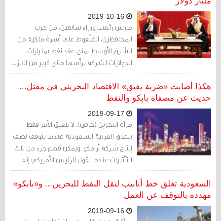
مليار دولار
2019-10-16
مارَسَ رئيسا وزراء سابقين، من حزب
المحافظين، الضّغوط على أسرة ملكية من
الشرق الأوسط لمنح عقد نفط بمليارات
الدولارات لشركة يرأسها مانح كبير من الحزب
ذاته، وفقًا لما وجدته صحيفة الغارديان.
هكذا أصابت «ضربة بقيق» الاقتصاد البحريني في مقتل...
حديث عن مصفاة بابكو والنفط
2019-09-17
مرآة البحرين (خاص): لا يتعلق الأمر فقط
بنطاق العربية السعودية عندما يتوقف نصف
إنتاج شركة أرامكو. ويمكن فهم جزء من تلك
التأثيرات عندما يقول الرئيس الأمريكي إنه
سمح باستخدام المخزون الاستراتيجي من
النفط.
السعودية تغلق خط أنابيب لنقل النفط للبحرين... و«بابكو»
مهددة بالتوقف عن العمل
2019-09-16