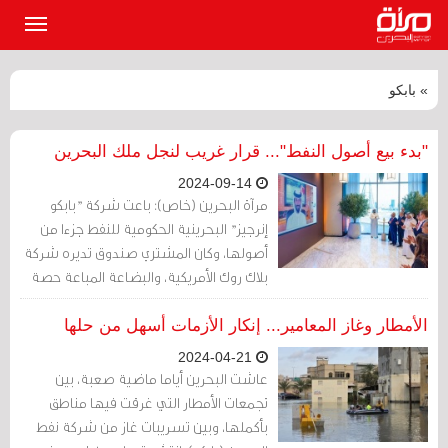
القائمة
الرئيسي
» بابكو
"بدء بيع أصول النفط"... قرار غريب لنجل ملك البحرين
2024-09-14
مرآة البحرين (خاص): باعت شركة "بابكو
إنرجيز" البحرينية الحكومية للنفط جزءا من
أصولها، وكان المشتري صندوق تديره شركة
بلاك روك الأمريكية، والبضاعة المباعة حصة
من خط أنابيب يربط بين السعودية والبحرين.
أعلن الخبر يوم الأربعاء الماضي رئيس مجلس
الأمطار وغاز المعامير... إنكار الأزمات أسهل من حلها
إدارة بابكو انرجيز نجل الملك، ناصر بن حمد آل
2024-04-21
خليفة.
عاشت البحرين أياما ماضية صعبة، بين
تجمعات الأمطار التي غرقت فيها مناطق
بأكملها، وبين تسريبات غاز من شركة نفط