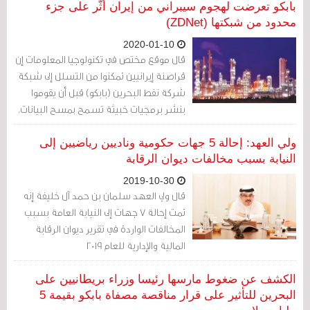
صحيفة "الوطن". الحقيقة هي أن وزير النفط
بابكو تعرضت لهجوم سيبراني من إيران أثّر على جزء
لم يقل الحقيقة، إذ أن الضرر الذي تعرضت له
محدود من شبكتها (ZDNet)
(بابكو) كان جسيما.
2020-01-10
قال موقع مختص في تكنولوجيا المعلومات إن
قراصنة إيرانيين تمكنوا من التسلل إلى شبكة
شركة نفط البحرين (بابكو) قبل أن يقوموا
بنشر برمجيات خبيثة تسمح بمسح البيانات.
ولي العهد: إحالة 5 جهات حكومية وناديين رياضيين إلى
النيابة بسبب مخالفات ديوان الرقابة
2019-10-30
قال ولي العهد سلمان بن حمد آل خليفة إنه
تمت إحالة 7 جهات إلى النيابة العامة بسبب
المخالفات الواردة في تقرير ديوان الرقابة
المالية والإدارية للعام 2019
الكشف عن ضغوط مارسها رئيسا وزراء بريطانيين على
البحرين للتأثير على قرار مناقصة مصفاة بابكو بقيمة 5