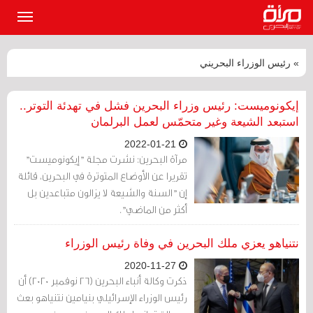
القائمة
الرئيسي
» رئيس الوزراء البحريني
إيكونوميست: رئيس وزراء البحرين فشل في تهدئة التوتر..
استبعد الشيعة وغير متحمّس لعمل البرلمان
2022-01-21
مرآة البحرين: نشرت مجلة "إيكونوميست"
تقريرا عن الأوضاع المتوترة في البحرين، قائلة
إن "السنة والشيعة لا يزالون متباعدين بل
أكثر من الماضي".
نتنياهو يعزي ملك البحرين في وفاة رئيس الوزراء
2020-11-27
ذكرت وكالة أنباء البحرين (26 نوفمبر 2020) أن
رئيس الوزراء الإسرائيلي بنيامين نتنياهو بعث