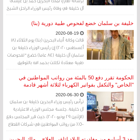
برسالة تعازي لملك البحرين حمد بن عيسى
آل خليفة في وفاة رئيس الوزراء الراحل الشيخ
خليفة بن سلمان آل خليفة هذا الشهر.
خليفة بن سلمان خضع لفحوص طبية دورية (بنا)
2020-08-19
قالت وكالة أنباء البحرين (بنا) يوم الثلاثاء (18
أغسطس 2020) إن رئيس الوزراء خليفة بن
سلمان آل خليفة (84 عاما) خضع "لفحوصات
طبية معتادة تكللت بحمد الله بالتوفيق
والنجاح".
الحكومة تقرر دفع 50 بالمئة من رواتب المواطنين في
"الخاص" والتكفل بفواتير الكهرباء لثلاثة أشهر قادمة
2020-06-30
ترأس رئيس وزراء البحرين خليفة بن سلمان
آل خليفة، جلسة مجلس الوزراء الاعتيادية
(الإثنين 29 يونيو 2020)، حيث قرر المجلس دفع
50٪ من رواتب المواطنين في شركات القطاع
الخاص (الأكثر تأثراً من تفشي فيروس كورونا
وما أعقبته من إجراءات حكومية) لمدة 3
بعد 3 أسابيع من مغادرته البلاد لتلقي العلاج... ملك البحرين