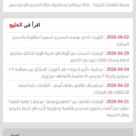
وسط انتقادات للزيارة .. ملك بريطانيا يستضيف ملك البحرين في وندسور
اقرأ في
الخليج
الكويت: الحاج موسى المسري شهيداً مظلومًا بالسجن
2026-06-02
المركزي
الإمارات تنسحب من أوبك في ضربة قوية لتحالف منتجي
2026-04-29
النفط وسط خلافات بين دول الخليج
محكمة «أمن الدولة» في الكويت: الامتناع عن معاقبة 109
2026-04-24
مدونين وتبرئة 9 وحبس 18 متهماً بالتعاطف مع إيران
استهداف طائفي بغطاء أمني .. انتقادات حادة لملف
2026-04-22
الاعتقالات في الإمارات
الإمارات تكشف عن "تنظيم إرهابي" مرتبط بـ"ولاية الفقيه"
2026-04-21
مكوّن من أعضاء ينتمون لمدارس فقهية وحوزوية أخرى في تخبط خليجي
يطال الشيعة
تويتر