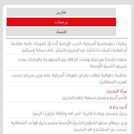
تقارير
ترجمات
اقتصاد
برقيات دبلوماسية أمريكية: الحرب الإيرانية أدت إلى تصورات عامة مفادها
أن الولايات المتحدة تخلت عن البحرين للتركيز على حماية إسرائيل
ساوث تشاينا مورنينغ بوست: الخلاف بين السعودية والإمارات يهدد
بتمزيق الشرق الأوسط
منظمة حقوقية تطالب بفرض عقوبات أمريكية على وزير بحريني بسبب
تعذيب المعتقلين
مرآة البحرين
الأمير أندرو وغسل سمعة نظام البحرين
أحمد رضي
رحيل جسدي، وولادة فكرية: نصر الله وثقافة تجاوزت الزمن
وزير بريطاني سابق لشؤون الشرق الأوسط متهم بخرق قواعد الشفافية
بسبب دور استشاري في البحرين