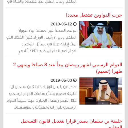
الملكي وبذات النهج الذي عهدناه وألفناه في
تقرير البندر
حرب الدواوين تشتعل مجددا
2019-05-12
لم تدم الهدنة غير المعلنة بين الديوان
الملكي وديوان رئيس الوزراء كثيراً، الخلاف الذي
تمت إدارته علناً في وسائل التواصل
الاجتماعي العام الماضي لثلاثة أشهر
متواصلة يبدو أنه عاد مجددا إلى العلن، لكن
من بوابة أخرى
الدوام الرسمي لشهر رمضان يبدأ عند 8 صباحا وينتهي 2
ظهرا (تعميم)
2019-05-03
صدر عن رئيس الوزراء خليفة بن سلمان آل
خليفة تعميم بشأن ساعات الدوام الرسمي
خلال شهر رمضان المبارك حيث سيبدأ الدوام
الرسمي للوزارات والهيئات والمؤسسات
الحكومية عند 8 صباحا وينتهي عند 2 ظهرا
خليفة بن سلمان يصدر قرارا بتعديل قانون التسجيل
العقاري