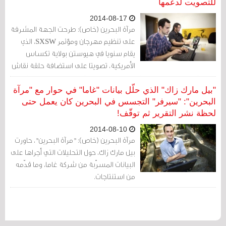
للتصويت لدعمها
2014-08-17
مرآة البحرين (خاص): طرحت الجهة المشرفة
على تنظيم مهرجان ومؤتمر SXSW، الذي
يقام سنويا في هيوستن بولاية تكساس
الأمريكية، تصويتا على استضافة حلقة نقاش
حول حرب التجسس الإلكترونية في البحرين
ودول أخرى.
"بيل مارك زاك" الذي حلّل بيانات "غاما" في حوار مع "مرآة
البحرين": "سيرفر" التجسس في البحرين كان يعمل حتى
لحظة نشر التقرير ثم توقّف!
2014-08-10
مرآة البحرين (خاص): "مرآة البحرين"، حاورت
بيل مارك زاك، حول التحليلات التي أجراها على
البيانات المسرّبة من شركة غاما، وما قدّمه
من استنتاجات.