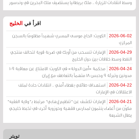
وسط انتقادات للزيارة .. ملك بريطانيا يستضيف ملك البحرين في وندسور
اقرأ في
الخليج
الكويت: الحاج موسى المسري شهيداً مظلومًا بالسجن
2026-06-02
المركزي
الإمارات تنسحب من أوبك في ضربة قوية لتحالف منتجي
2026-04-29
النفط وسط خلافات بين دول الخليج
محكمة «أمن الدولة» في الكويت: الامتناع عن معاقبة 109
2026-04-24
مدونين وتبرئة 9 وحبس 18 متهماً بالتعاطف مع إيران
استهداف طائفي بغطاء أمني .. انتقادات حادة لملف
2026-04-22
الاعتقالات في الإمارات
الإمارات تكشف عن "تنظيم إرهابي" مرتبط بـ"ولاية الفقيه"
2026-04-21
مكوّن من أعضاء ينتمون لمدارس فقهية وحوزوية أخرى في تخبط خليجي
يطال الشيعة
تويتر