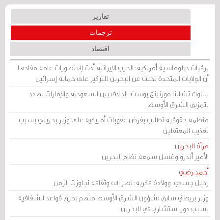
تقارير
ترجمات
اقتصاد
برقيات دبلوماسية أمريكية: الحرب الإيرانية أدت إلى تصورات عامة مفادها
أن الولايات المتحدة تخلت عن البحرين للتركيز على حماية إسرائيل
ساوث تشاينا مورنينغ بوست: الخلاف بين السعودية والإمارات يهدد
بتمزيق الشرق الأوسط
منظمة حقوقية تطالب بفرض عقوبات أمريكية على وزير بحريني بسبب
تعذيب المعتقلين
مرآة البحرين
الأمير أندرو وغسل سمعة نظام البحرين
أحمد رضي
رحيل جسدي، وولادة فكرية: نصر الله وثقافة تجاوزت الزمن
وزير بريطاني سابق لشؤون الشرق الأوسط متهم بخرق قواعد الشفافية
بسبب دور استشاري في البحرين