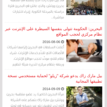
بحرين ووتش، والذي عاش في البحرين فترة
دراسته بالمرحلة الثانوية، إجراء اختبارات
مباشرة...
البحرين: الحكومة تتولى بنفسها السيطرة على الإنترنت عبر
نظام مركزي لحجب المواقع
2016-08-06
أعلنت السلطات في البحرين إلزامها شركات
الاتّصالات التي تقدّم خدمات الإنترنت، شراء
نظام تقني موحّد لحجب مواقع الإنترنت،
وربطه بنظام مركزي لتديره هيئة تنظيم
الاتصالات...
بيل مارك زاك يدعو شركة "زيلو" لحماية مستخدمي نسخة
تطبيقها المجانية
2014-09-09
مرآة البحرين (خاص): رد عضو منظمة بحرين
ووتش بيل مارك زاك بتهكم على الشركة
التي تدير تطبيق زيلو عبر حسابه في تويتر