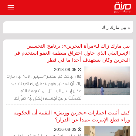
القائمة
الرئيسي
» بيل مارك زاك
بيل مارك زاك لـ«مرآة البحرين»: برنامج التجسس
الإسرائيلي الذي حاول اختراق منظمة العفو استخدم في
البحرين وكان يستهدف أحدا ما في قطر
2018-08-05
قال الباحث في مختبر "سيتيزن لاب" بيل مارك
زاك، أنّ المختبر يقوم بتحقيق إضافي لتحديد
مكان إرسال الرسائل المشبوهة التي
تضمّنت برامج تجسس إلكترونيّة طوّرتها
شركة "إن إس أو" الإسرائيليّة (NSO
Group).
كيف أثبتت اختبارات «بحرين ووتش» التقنية أن الحكومة
وراء قطع الإنترنت عمدا عن الدراز؟
2016-08-09
قاد بيل مارك زاك، الذي ينشط في منظمة