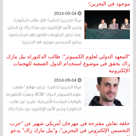
موجود في البحرين!
2014-09-04
مرآة البحرين (خاص): قال طالب الدكتوارة
وخبير الأمن الإلكتروني بيل مارك زاك، إن الدليل
على تجاوز الحكومات القانون في استخدامها
برامج التجسس موجود في البحرين!
"المعهد الدولي لعلوم الكمبيوتر": طالب الدكتوراه بيل مارك
زاك يحقق في موضوع استخدام الدول القمعية للهجمات
الإلكترونية
2014-09-04
مرآة البحرين (خاص): عرض موقع "معهد
علوم الكمبيوتر الدولي" ICSI، ومقرّه كاليفورنيا
بالولايات المتحدة الأمريكية، تقريرا عن طالب
الدكتوارة وخبير الأمن الإلكتروني بيل مارك زاك،
عقب الورقة البحثية التي قدّمها في مؤتمر
علمي رفيع قبل أسبوعين.
حلقة نقاش مقترحة في مهرجان أمريكي شهير عن "حرب
التجسس الإلكتروني في البحرين"، و"بيل مارك زاك" يدعو