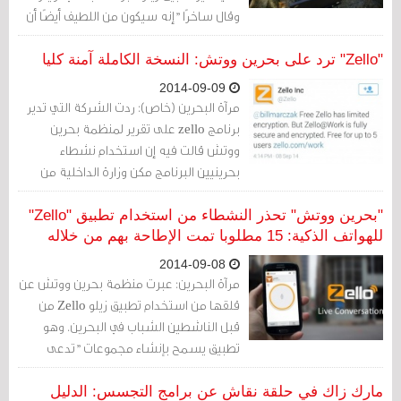
وقال ساخرًا "إنه سيكون من اللطيف أيضًا أن
تركز الشركة على سلامة الناشطين
المعرضين للخطر عند استخدامهم النسخة
"Zello" ترد على بحرين ووتش: النسخة الكاملة آمنة كليا
المجانية من التطبيق".
2014-09-09
مرآة البحرين (خاص): ردت الشركة التي تدير
برنامج zello على تقرير لمنظمة بحرين
ووتش قالت فيه إن استخدام نشطاء
بحرينيين البرنامج مكن وزارة الداخلية من
اعتقالهم لأن البرنامج غير آمن من حيث
التشفير.
"بحرين ووتش" تحذر النشطاء من استخدام تطبيق "Zello"
للهواتف الذكية: 15 مطلوبا تمت الإطاحة بهم من خلاله
2014-09-08
مرآة البحرين: عبرت منظمة بحرين ووتش عن
قلقها من استخدام تطبيق زيلو Zello من
قبل الناشطين الشباب في البحرين. وهو
تطبيق يسمح بإنشاء مجموعات "تدعى
قنوات" لتبادل رسائل صوتية عبرها.
مارك زاك في حلقة نقاش عن برامج التجسس: الدليل