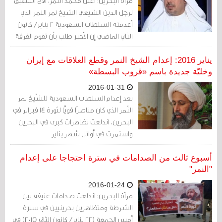
مرآة البحرين: أعلن محمد النمر، الأخ الشقيق
الشّخصية الشّيعية البارزة؟
لرجل الدين الشيعي الشيخ نمر النمر الذي
أعدمته السلطات السعودية 2 يناير/ كانون
الثاني الماضي إن الأخير طلب بأن تقوم الفرقة
الأمنية التي ألقت القبض عليه بحلف اليمين
أنها ألقت القبض عليه مسلحا، إلا أن
يناير 2016: إعدام الشيخ النمر وقطع العلاقات مع إيران
السلطات رفضت ذلك.
وخليّة جديدة باسم «قروب البسطة»
2016-01-31
بعد إعدام السلطات السعودية للشّيخ نمر
النّمر الذي كان مناصرًا قويًّا لثورة 14 فبراير في
البحرين، اندلعت تظاهرات كبرى في البحرين
واستمرت في أوائل شهر يناير
أسبوع ثالث من الصدامات في سترة احتجاجا على إعدام
"النمر"
2016-01-24
مرآة البحرين: اندلعت صدامات عنيفة بين
الشرطة ومتظاهرين بحرينيين في سترة
أمس الجمعة (22 يناير/ كانون الثاني 2015) في