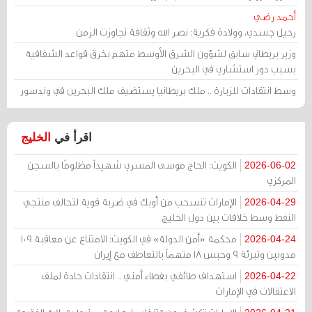
أحمد رضي
رحيل جسدي، وولادة فكرية: نصر الله وثقافة تجاوزت الزمن
وزير بريطاني سابق لشؤون الشرق الأوسط متهم بخرق قواعد الشفافية
بسبب دور استشاري في البحرين
وسط انتقادات للزيارة .. ملك بريطانيا يستضيف ملك البحرين في وندسور
اقرأ في
الخليج
الكويت: الحاج موسى المسري شهيداً مظلومًا بالسجن
2026-06-02
المركزي
الإمارات تنسحب من أوبك في ضربة قوية لتحالف منتجي
2026-04-29
النفط وسط خلافات بين دول الخليج
محكمة «أمن الدولة» في الكويت: الامتناع عن معاقبة 109
2026-04-24
مدونين وتبرئة 9 وحبس 18 متهماً بالتعاطف مع إيران
استهداف طائفي بغطاء أمني .. انتقادات حادة لملف
2026-04-22
الاعتقالات في الإمارات