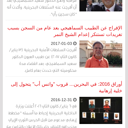
مراقبة وضع الدكتور سعيد السماهيجي بعد
أن أفرجت عنه السّلطات البحرينية، وأكدت أنه
"كان سجين رأي".
الإفراج عن الطبيب السماهيجي بعد عام من السجن بسبب
تغريدات تستنكر إعدام الشيخ النمر
2017-01-03
أفرجت السلطات الأمنية البحرينية (3 يناير/
كانون الثاني 2017) عن طبيب العيون الدكتور
سعيد السماهيجي، بعد انقضاء مدة
محكوميته التي حددت بعام كامل.
أوراق 2016: في البحرين... قروب "واتس أب" يتحول إلى
خلية إرهابية
2016-12-31
في 6 يناير/ كانون الثاني 2016 أعلنت وزارة
الداخلية البحرينية إحباط ما أسمته "مخطط
إرهابي مدعوم من قبل الحرس الثوري الإيراني
وحزب الله اللبناني. جاء ذلك الإعلان بالتزامن مع