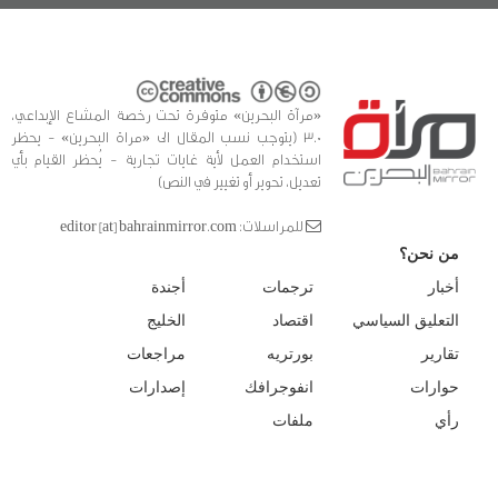
«مرآة البحرين» متوفرة تحت رخصة المشاع الإبداعي،
3.0 (يتوجب نسب المقال الى «مراة البحرين» - يحظر
استخدام العمل لأية غايات تجارية - يُحظر القيام بأي
تعديل، تحوير أو تغيير في النص)
للمراسلات: editor [at] bahrainmirror.com
من نحن؟
أخبار
ترجمات
أجندة
التعليق السياسي
اقتصاد
الخليج
تقارير
بورتريه
مراجعات
حوارات
انفوجرافك
إصدارات
رأي
ملفات