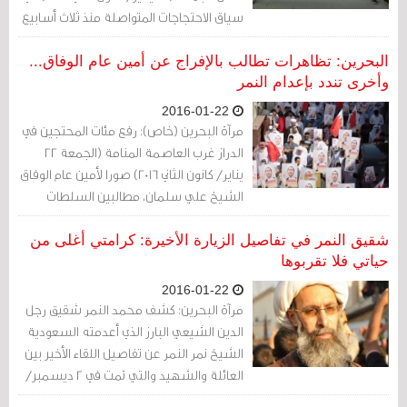
سياق الاحتجاجات المتواصلة منذ ثلاث أسابيع
تنديداً بإعدام السعودية لرجل الدين
السعودي الشيخ نمر النمر.
البحرين: تظاهرات تطالب بالإفراج عن أمين عام الوفاق...
وأخرى تندد بإعدام النمر
2016-01-22
مرآة البحرين (خاص): رفع مئات المحتجين في
الدراز غرب العاصمة المنامة (الجمعة 22
يناير/ كانون الثاني 2016) صورا لأمين عام الوفاق
الشيخ علي سلمان، مطالبين السلطات
بالإفراج الفوري عنه وعن المعتقلين
السياسيين.
شقيق النمر في تفاصيل الزيارة الأخيرة: كرامتي أغلى من
حياتي فلا تقربوها
2016-01-22
مرآة البحرين: كشف محمد النمر شقيق رجل
الدين الشيعي البارز الذي أعدمته السعودية
الشيخ نمر النمر عن تفاصيل اللقاء الأخير بين
العائلة والشهيد والتي تمت في 2 ديسمبر/
كانون الأول 2015.