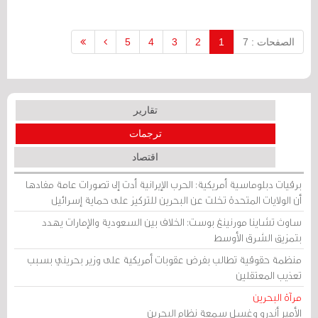
الصفحات : 7
1
2
3
4
5
تقارير
ترجمات
اقتصاد
برقيات دبلوماسية أمريكية: الحرب الإيرانية أدت إلى تصورات عامة مفادها
أن الولايات المتحدة تخلت عن البحرين للتركيز على حماية إسرائيل
ساوث تشاينا مورنينغ بوست: الخلاف بين السعودية والإمارات يهدد
بتمزيق الشرق الأوسط
منظمة حقوقية تطالب بفرض عقوبات أمريكية على وزير بحريني بسبب
تعذيب المعتقلين
مرآة البحرين
الأمير أندرو وغسل سمعة نظام البحرين