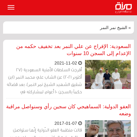
القائمة
الرئيسي
» الشيخ نمر النمر
السعودية: الإفراج عن علي النمر بعد تخفيف حكمه من
الإعدام إلى السجن 10 سنوات
2021-11-02
أفرجت السلطات الأمنية السعودية (27
أكتوبر 2021) عن الشاب علي محمد النمر (ابن
شقيق الشهيد الشيخ نمر النمر)، بعد قضائه
حكماً بالسجن 10 أعوام، لمشاركته في
تظاهرات مطالبة بإنهاء التمييز ضد الشيعة
في المنطقة الشرقية.
العفو الدولية: السماهيجي كان سجين رأي وسنواصل مراقبة
وضعه
2017-01-07
قالت منظمة العفو الدّولية إنّها ستواصل