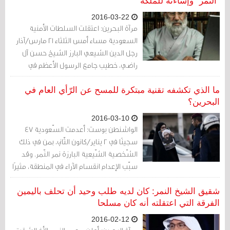
"النمر" وإساءته للملكة
2016-03-22
مرآة البحرين: اعتقلت السلطات الأمنية
السعودية مساء أمس الثلثاء 21 مارس/آذار
رجل الدين الشيعي البارز الشيخ حسن آل
راضي، خطيب جامع الرسول الأعظم في
منطقة العمران بالأحساء شرقي المملكة.
ما الذي تكشفه تقنية مبتكرة للمسح عن الرّأي العام في
البحرين؟
2016-03-10
الواشنطن بوست: أعدمت السّعودية 47
سجينًا في 2 يناير/كانون الثّاني، بمن في ذلك
الشّخصية الشّيعية البارزة نمر النّمر. وقد
سبّب الإعدام انقسام الآراء في المنطقة، مثيرًا
احتجاجات غاضبة ومُبَلوِرًا خطابًا طائفيًا. لكن
ما الذي نعرفه حقًا عما شعر به الجمهور الأكبر
شقيق الشيخ النمر: كان لديه طلب وحيد أن تحلف باليمين
بشأن هذا الحدث المثير للجدل؟ كيف كان
الفرقة التي اعتقلته أنه كان مسلحا
شعور الجمهور، في البحرين المجاورة،
2016-02-12
بأغلبيته الشّيعية، حيال إعدام مثل هذه