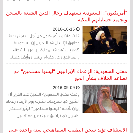
توتر الأجواء السياسية في منطقة الخليج بعد
إعدام السعودية رجل الدين البارز الشيخ نمر
"أمريكيون": السعودية تستهدف رجال الدين الشيعة بالسجن
النمر. المخطط الإرهابي المزعوم كان
وتجميد حساباتهم البنكية
يستخدم غرفة دردشة على واتس اب تحت
2016-10-15
اسم "قروب البسطة".
قالت منظمة أمريكيون من أجل الديمقراطية
وحقوق الإنسان في البحرين إن السعودية
تقوم باستهداف المعارضين من النشطاء
والمدافعين عن حقوق الإنسان وأيضاً علماء
الدين الشيعة.
مفتي السعودية: الزعماء الإيرانيون "ليسوا مسلمين" مع
تصاعد الخلاف بشأن الحج
2016-09-09
وصف مفتي السعودية الشيخ عبد العزيز آل
الشيخ في تصريحات نشرت يوم الأربعاء زعماء
إيران بأنهم "ليسوا مسلمين" ليثير استنكار
طهران في تراشق عنيف غير معتاد بين
القوتين الإقليميتين المتنافستين فيما يتعلق
بإدارة الحج.
الاستئناف تؤيد سجن الطبيب السماهيجي سنة واحدة على