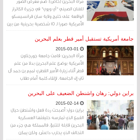
مرآة البحرين (خاص): ضمّ معرض الصور
للفنان الصيني "آي ويوي" في جزيرة الكاتراز
الواقعة على خليج ولاية سان فرانسيسكو
الأمريكية صورا لـ 15 شخصية بحرينية من بين
176 شخصية من مختلف أنحاء العالم، ممن
سجنوا أو نفوا بسبب معتقداتهم أو
جامعة أمريكية تستقبل أمير قطر بعلم البحرين
انتماءاتهم، ولا يزال معظمهم يقبعون في
2015-03-01
السجن.
مرآة البحرين: قامت جامعة جورجتاون
الأمريكية بوضع علم البحرين بدلا من علم
قطر أثناء زيارة الأمير القطري تميم بن حمد آل
ثاني إلى الجامعة، لإلقاء كلمة أمام طلاب
الجامعة.
براين دولي: رهان واشنطن الضعيف على البحرين
2015-02-14
براين دولي: أصبحت ردة فعل واشنطن حيال
القمع الذي تمارسه حليفتها العسكرية
البحرين قابلة للتنبؤ، فالمملكة هي جزء من
التحالف الذي يحارب داعش. ولكن يمكن
لواشنطن إحداث تغيير في حال أرادت ذلك.