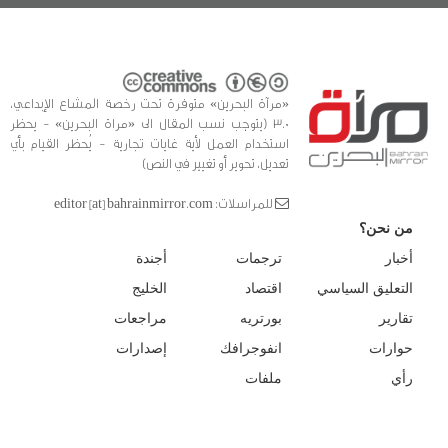
«مرآة البحرين» متوفرة تحت رخصة المشاع الإبداعي،
3.0 (يتوجب نسب المقال الى «مراة البحرين» - يحظر
استخدام العمل لأية غايات تجارية - يُحظر القيام بأي
تعديل، تحوير أو تغيير في النص)
للمراسلات: editor [at] bahrainmirror.com
من نحن؟
أخبار
ترجمات
أجندة
التعليق السياسي
اقتصاد
الخليج
تقارير
بورتريه
مراجعات
حوارات
انفوجرافك
إصدارات
رأي
ملفات