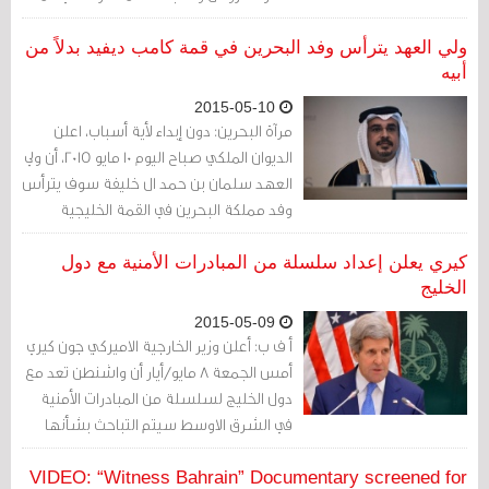
كامب ديفيد المقررة منتصف الشهر الجاري
بين الرئيس الأمريكي وقادة دول مجلس
ولي العهد يترأس وفد البحرين في قمة كامب ديفيد بدلاً من
التعاون.
أبيه
2015-05-10
مرآة البحرين: دون إبداء لأية أسباب، اعلن
الديوان الملكي صباح اليوم 10 مايو 2015، أن ولي
العهد سلمان بن حمد ال خليفة سوف يترأس
وفد مملكة البحرين في القمة الخليجية
الامريكية التي ستعقد في كامب ديفيد.
كيري يعلن إعداد سلسلة من المبادرات الأمنية مع دول
الخليج
2015-05-09
أ ف ب: أعلن وزير الخارجية الاميركي جون كيري
أمس الجمعة 8 مايو/أيار أن واشنطن تعد مع
دول الخليج لسلسلة من المبادرات الأمنية
في الشرق الاوسط سيتم التباحث بشأنها
خلال قمة مقررة الأسبوع المقبل.
VIDEO: “Witness Bahrain” Documentary screened for