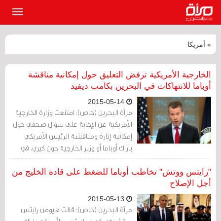
القائمة
الرئيسي
» أمريكا
الخارجية الأمريكية ترفض التعليق حول إمكانية مناقشة
أوباما للانتهاكات في البحرين بكامب ديفيد
2015-05-14
مرآة البحرين (خاص): امتنعت وزارة الخارجية
الأمريكية عن الإجابة على سؤال صحفي حول
إمكانية إثارة ومناقشة الرئيس الأمريكي
باراك أوباما أو وزير الخارجية جون كيري، في
القمة التي ستعقد اليوم الخميس 14 مايو/أيار
2015 مع قادة دول الخليج بكامب ديفيد، قضايا
"رايتس ووتش" تخاطب أوباما للضغط على قادة الخليج من
متعلقة بانتهاكات حقوق الإنسان في دول
أجل الإصلاح
الخليج بشكل عام، والبحرين بشكل خاص.
2015-05-13
مرآة البحرين (خاص): قالت هيومن رايتس