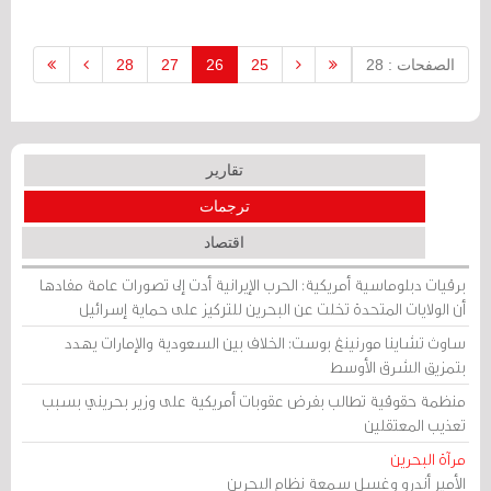
إلى عمله وعائلته -وفقا لتعبيرهم-.
الصفحات : 28
25
26
27
28
تقارير
ترجمات
اقتصاد
برقيات دبلوماسية أمريكية: الحرب الإيرانية أدت إلى تصورات عامة مفادها
أن الولايات المتحدة تخلت عن البحرين للتركيز على حماية إسرائيل
ساوث تشاينا مورنينغ بوست: الخلاف بين السعودية والإمارات يهدد
بتمزيق الشرق الأوسط
منظمة حقوقية تطالب بفرض عقوبات أمريكية على وزير بحريني بسبب
تعذيب المعتقلين
مرآة البحرين
الأمير أندرو وغسل سمعة نظام البحرين