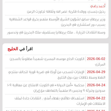
أحمد رضي
رحيل جسدي، وولادة فكرية: نصر الله وثقافة تجاوزت الزمن
وزير بريطاني سابق لشؤون الشرق الأوسط متهم بخرق قواعد الشفافية
بسبب دور استشاري في البحرين
وسط انتقادات للزيارة .. ملك بريطانيا يستضيف ملك البحرين في وندسور
اقرأ في
الخليج
الكويت: الحاج موسى المسري شهيداً مظلومًا بالسجن
2026-06-02
المركزي
الإمارات تنسحب من أوبك في ضربة قوية لتحالف منتجي
2026-04-29
النفط وسط خلافات بين دول الخليج
محكمة «أمن الدولة» في الكويت: الامتناع عن معاقبة 109
2026-04-24
مدونين وتبرئة 9 وحبس 18 متهماً بالتعاطف مع إيران
استهداف طائفي بغطاء أمني .. انتقادات حادة لملف
2026-04-22
الاعتقالات في الإمارات