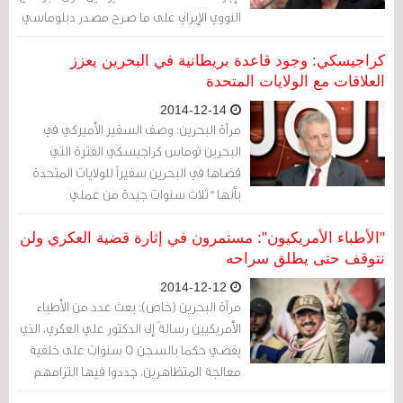
النووي الإيراني على ما صرح مصدر دبلوماسي
اميركي.
كراجيسكي: وجود قاعدة بريطانية في البحرين يعزز
العلاقات مع الولايات المتحدة
2014-12-14
مرآة البحرين: وصف السفير الأميركي في
البحرين توماس كراجيسكي الفترة التي
قضاها في البحرين سفيراً للولايات المتحدة
بأنها "ثلاث سنوات جيدة من عملي
الدبلوماسي في البحرين، مثيرة للاهتمام".
"الأطباء الأمريكيون": مستمرون في إثارة قضية العكري ولن
نتوقف حتى يطلق سراحه
2014-12-12
مرآة البحرين (خاص): بعث عدد من الأطباء
الأمريكيين رسالةً إلى الدكتور علي العكري، الذي
يقضي حكما بالسجن 5 سنوات على خلفية
معالجة المتظاهرين، جددوا فيها التزامهم
بقضيته المُحقّة حتى إطلاق سراحه وعودته