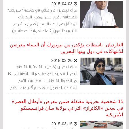
2015-04-03
مرآة البحرين: قرر طلاب في جامعة "ميريلاند"
للصحافة وضع اسم المصور البحريني
المعتقل عمار عبدالرسول ضمن مشروع
للتبرع يعتزمون إقامته لحماية الصحافيين
والتوعية بالمخاطر التي يواجهونها.
الغارديان: ناشطات يؤكدن من نيويورك أن النساء يتعرضن
للانتهاكات في دول بينها البحرين
2015-03-20
مرآة البحرين (خاص): ناشدت الناشطة
البحرينية مريم الخواجة، مع الناشطة نيمالكا
فرناندو والناشطة سارة غارسيا الأمم
المتحدة للحصول على دعم أكبر منها. كلام
الخواجة جاء خلال مشاركتها في لقاء نُظّم في
نيويورك، وقد نظمته سيفيكوس، وهي
15 شخصية بحرينية معتقلة ضمن معرض «أبطال العصر»
شبكة مدنية عالمية، تستضيف هذا العام
في سجن «الكاتراز» التراثي بولاية سان فرانسيسكو
الأمريكية
اللجنة المختصة بوضع المرأة في نيويورك.
2015-03-15