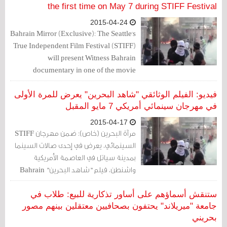
the first time on May 7 during STIFF Festival
2015-04-24
Bahrain Mirror (Exclusive): The Seattle's
True Independent Film Festival (STIFF)
will present Witness Bahrain
documentary in one of the movie
theatres of Seattle in Washington D.C.,
on May 7, 2015.
فيديو: الفيلم الوثائقي "شاهد البحرين" يعرض للمرة الأولى
في مهرجان سينمائي أمريكي 7 مايو المقبل
2015-04-17
مرآة البحرين (خاص): ضمن مهرجان STIFF
السينمائي، يعرض في إحدى صالات السينما
بمدينة سياتل في العاصمة الأمريكية
واشنطن، فيلم "شاهد البحرين" Bahrain
Witness الوثائقي، وذلك في 7 مايو/أيار
المقبل.
ستنقش أسماؤهم على أساور تذكارية للبيع: طلاب في
جامعة "ميريلاند" يحتفون بصحافيين معتقلين بينهم مصور
بحريني