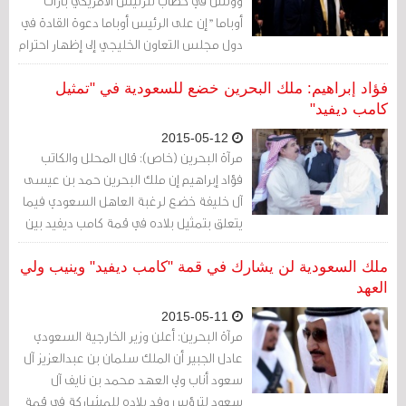
ووتش في خطاب للرئيس الأمريكي باراك
أوباما "إن على الرئيس أوباما دعوة القادة في
دول مجلس التعاون الخليجي إلى إظهار احترام
أكبر لحقوق الإنسان، عند اجتماعه بهم (13
و14 مايو/أيار 2015) لمناقشة موضوعات
فؤاد إبراهيم: ملك البحرين خضع للسعودية في "تمثيل
الشراكة والأمن.
كامب ديفيد"
2015-05-12
مرآة البحرين (خاص): قال المحلل والكاتب
فؤاد إبراهيم إن ملك البحرين حمد بن عيسى
آل خليفة خضع لرغبة العاهل السعودي فيما
يتعلق بتمثيل بلاده في قمة كامب ديفيد بين
الرئيس الأمريكي وقادة الدول الخليجية.
ملك السعودية لن يشارك في قمة "كامب ديفيد" وينيب ولي
العهد
2015-05-11
مرآة البحرين: أعلن وزير الخارجية السعودي
عادل الجبير أن الملك سلمان بن عبدالعزيز آل
سعود أناب ولي العهد محمد بن نايف آل
سعود لترؤس وفد بلاده للمشاركة في قمة