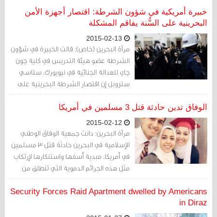
خبيرة أمريكية في شؤون الشرطة: اقتصار أجهزة الأمن
البحرينية على السُّنة يفاقم المشكلة
2015-02-13
مرآة البحرين (خاص): قالت الخبيرة في شؤون
الشرطة عضو هيئة التدريس في كلية جون
جاي للعدالة الجنائية في نيويورك، ستاسي
ستروبل إن اقتصار الشرطة البحرينية على
السنة الذين تستجلب مظمهم من الخارج
يفاقم المشكلة في البحرين، داعية أمريكا
الوفاق تدين حادثة قتل 3 مسلمين في أمريكا
للضغط على الحكومة البحرينية لدفعها على
2015-02-12
إصلاح سلك الشرطة وتمثيل الشيعة.
مرآة البحرين: دانت جمعية الوفاق الوطني
الإسلامية في البحرين حادثة قتل 3 مسلمين
في أمريكا، مبدية أسفها واستنكارها لإرتكاب
مثل هذه الجرائم الدموية التي تنطلق من
دوافع نشر الكراهية بين المجتمعات
والديانات والحضارات.
Security Forces Raid Apartment dwelled by Americans
in Diraz