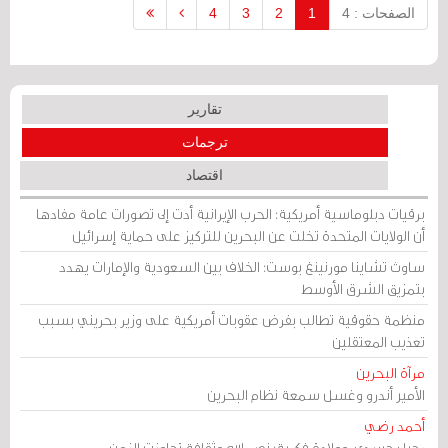
الصفحات : 4
1
2
3
4
تقارير
ترجمات
اقتصاد
برقيات دبلوماسية أمريكية: الحرب الإيرانية أدت إلى تصورات عامة مفادها
أن الولايات المتحدة تخلت عن البحرين للتركيز على حماية إسرائيل
ساوث تشاينا مورنينغ بوست: الخلاف بين السعودية والإمارات يهدد
بتمزيق الشرق الأوسط
منظمة حقوقية تطالب بفرض عقوبات أمريكية على وزير بحريني بسبب
تعذيب المعتقلين
مرآة البحرين
الأمير أندرو وغسل سمعة نظام البحرين
أحمد رضي
رحيل جسدي، وولادة فكرية: نصر الله وثقافة تجاوزت الزمن