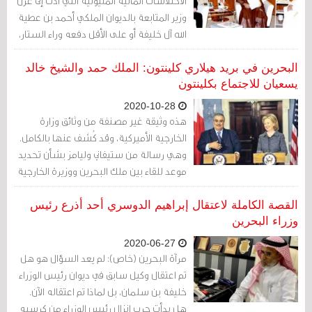
الاختلاسات المالية المليونية التي أدت إلى عزل
وزير المتابعة بالديوان الملكي أحمد بن عطية
الله آل خليفة أو على الأقل دفعه وراء الستار،
فقد جرت أعراف العائلة الحاكمة بعدم
محاسبة أي من أفرادها أو معاقبته مهما
البحرين في بريد هيلاري كلينتون: الملك حمد والشيخ خالد
كانت جرائمه.
يسعيان للاجتماع بكلينتون
2020-10-28
هذه وثيقة غير مصنفة من وثائق وزارة
الخارجية الأميركية، وقد كُشف عنها بالكامل.
وهي رسالة من ستيفاني وليامز بشأن تحديد
موعد للقاء بين ملك البحرين ووزيرة الخارجية
الأمريكية هيلاري كلينتون، وقد أعيد توجيهها
إليها.
القصة الكاملة لاعتقال إبراهيم الدوسري أحد أذرع رئيس
وزراء البحرين
2020-06-27
مرآة البحرين (خاص): لم يعد السؤال هو هل
تم اعتقال وكيل سابق في ديوان رئيس الوزراء
خليفة بن سلمان، بل لماذا تم اعتقاله الآن.
هل بدأت حرب إنزال رئيس الوزراء من كرسيه