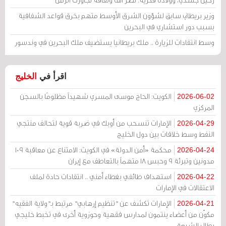
وزير بريطاني سابق لشؤون الشرق الأوسط متهم بخرق قواعد الشفافية
بسبب دور استشاري في البحرين
وسط انتقادات للزيارة .. ملك بريطانيا يستضيف ملك البحرين في وندسور
اقرأ في
الخليج
الكويت: الحاج موسى المسري شهيداً مظلومًا بالسجن
2026-06-02
المركزي
الإمارات تنسحب من أوبك في ضربة قوية لتحالف منتجي
2026-04-29
النفط وسط خلافات بين دول الخليج
محكمة «أمن الدولة» في الكويت: الامتناع عن معاقبة 109
2026-04-24
مدونين وتبرئة 9 وحبس 18 متهماً بالتعاطف مع إيران
استهداف طائفي بغطاء أمني .. انتقادات حادة لملف
2026-04-22
الاعتقالات في الإمارات
الإمارات تكشف عن "تنظيم إرهابي" مرتبط بـ"ولاية الفقيه"
2026-04-21
مكوّن من أعضاء ينتمون لمدارس فقهية وحوزوية أخرى في تخبط خليجي
يطال الشيعة