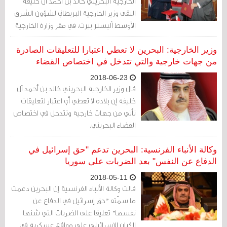
الخارجية البحريني خالد بن أحمد آل خليفة
التقى وزير الخارجية البريطاني لشؤون الشرق
الأوسط أليستر بيرت، في مقر وزارة الخارجية
البريطانية في لندن حيث ناقش معه تعزيز
العلاقات في مجالات "الأمن ومحاربة الإرهاب،
وزير الخارجية: البحرين لا تعطي اعتبارا للتعليقات الصادرة
التعاون العسكري، المواصلات والاتصالات
من جهات خارجية والتي تتدخل في اختصاص القضاء
والطيران، الطاقة، الصناعة والتجارة، التربية
2018-06-23
والعلوم والابتكار، حقوق الإنسان، مكافحة
قال وزير الخارجية البحريني خالد بن أحمد آل
الاتجار بالأشخاص، البيئة، والفضاء".
خليفة إن بلاده لا تعطي أي اعتبار لتعليقات
تأتي من جهات خارجية وتتدخل في اختصاص
القضاء البحريني.
وكالة الأنباء الفرنسية: البحرين تدعم "حق إسرائيل في
الدفاع عن النفس" بعد الضربات على سوريا
2018-05-11
قالت وكالة الأنباء الفرنسية إن البحرين دعمت
ما سمّته "حق إسرائيل في الدفاع عن
نفسها" تعليقا على الضربات التي شنها
الكيان الإسرائيلي على مواقع عسكرية في