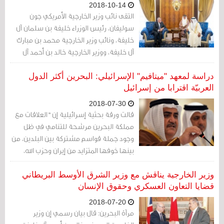
2018-10-14
التقى نائب وزير الخارجية الأمريكي جون
سوليفان، رئيس الوزراء خليفة بن سلمان آل
خليفة، ونائب وزير الخارجية محمد بن مبارك
آل خليفة، ووزير الخارجية خالد بن أحمد آل
خليفة، وذلك خلال زيارته للبحرين
دراسة لمعهد "ميتافيم" الإسرائيلي: البحرين أكثر الدول
العربيّة اقترابا من إسرائيل
2018-07-30
قالت ورقة بحثية إسرائيلية إن "العلاقات مع
مملكة البحرين مرشحة للتنامي في ظل
وجود جملة قواسم مشتركة بين البلدين، من
بينها خوفها المتزايد من إيران وحزب الله،
وعلاقاتها الإيجابية تجاه اليهود، مما يؤسس
لقيام تحالف مع إسرائيل، لكن تقاربها معنا
وزير الخارجية يناقش مع وزير الشرق الأوسط البريطاني
يسير بخطى بطيئة، ومن الأفضل عدم البوح
قضايا التعاون العسكري وحقوق الإنسان
بها، والاندفاع لكشفها".
2018-07-20
مرآة البحرين: قال بيان رسمي إن وزير