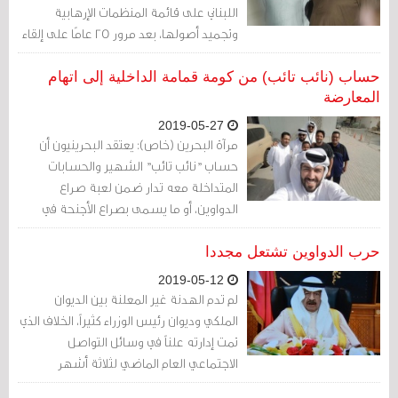
اللبناني على قائمة المنظمات الإرهابية
وتجميد أصولها، بعد مرور 25 عامًا على إلقاء
اللوم على الحزب المدعوم من إيران بتدمير
مركز للجالية اليهودية في الأرجنتين أسفر عن
حساب (نائب تائب) من كومة قمامة الداخلية إلى اتهام
مقتل 85 شخصًا".
المعارضة
2019-05-27
مرآة البحرين (خاص): يعتقد البحرينيون أن
حساب "نائب تائب" الشهير والحسابات
المتداخلة معه تدار ضمن لعبة صراع
الدواوين، أو ما يسمى بصراع الأجنحة في
البحرين. الحساب الذي ظهر فجأة في فبراير
2018، ليخرج الصراع من داخل كواليس العائلة
حرب الدواوين تشتعل مجددا
المالكة، إلى فضاء الشارع العام، خرج على
2019-05-12
شكل (صراع ديكة)، يريد كل ديك أن يقتل
لم تدم الهدنة غير المعلنة بين الديوان
منافسه ويقضي عليه من أجل الفوز
الملكي وديوان رئيس الوزراء كثيراً، الخلاف الذي
بالبطولة المطلقة.
تمت إدارته علناً في وسائل التواصل
الاجتماعي العام الماضي لثلاثة أشهر
متواصلة يبدو أنه عاد مجددا إلى العلن، لكن