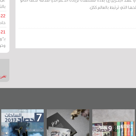
بالت
ا التي ترتبط بالعالم ككل.
-22
حادة
-21
بـ"
وحو
تغريدات
"مرآة البحرين"
«وطن عكر» رواية
حصاد 2017
تصدر حصاد
جديدة لمعتقل
الساحات 2019
عسكري تصدر عن