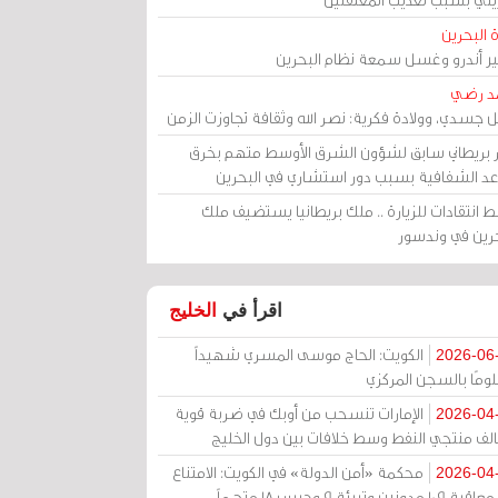
 البحرين
مير أندرو وغسل سمعة نظام البحرين
د رضي
ل جسدي، وولادة فكرية: نصر الله وثقافة تجاوزت الزمن
ر بريطاني سابق لشؤون الشرق الأوسط متهم بخرق
عد الشفافية بسبب دور استشاري في البحرين
 انتقادات للزيارة .. ملك بريطانيا يستضيف ملك
حرين في وندسور
اقرأ في
الخليج
الكويت: الحاج موسى المسري شهيداً
2026-06
ومًا بالسجن المركزي
الإمارات تنسحب من أوبك في ضربة قوية
2026-04
الف منتجي النفط وسط خلافات بين دول الخليج
محكمة «أمن الدولة» في الكويت: الامتناع
2026-04
عن معاقبة 109 مدونين وتبرئة 9 وحبس 18 متهماً