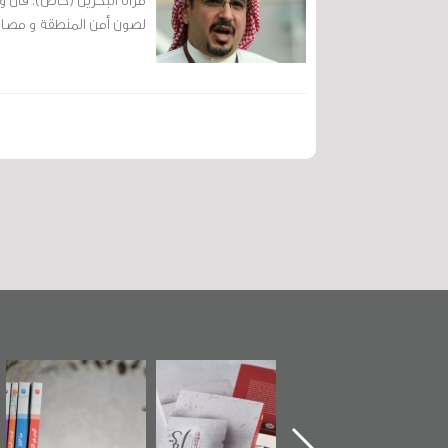
لصون أمن المنطقة و مصالحه
تدشين كتاب "من
"حماة الباب الأخير":
تصنيف موضوعي
أهل الجنة" عن
الإصدار الأول عن
للوثائق البريطانية
الشهيد سيد كاظم
اعتصام الدراز
يقدمه «مركز أوال»