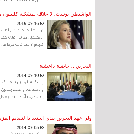
الواشنطن بوست: لا علاقة لمشكلة كلينتون م
2016-09-16
كوزيرة للخارجية، كان لهيل
المحتجين وداس على حقوق 
كلينتون؛ لقد كانت جزءًا من 
البحرين .. حاضنة داعشية
2014-09-10
يوسف سلمان يوسف: لقد أص
والمساندة والدعم بجميع أش
إلى البحرين أثناء احتدام مع
ولي عهد البحرين يبدي استعدادا لتقديم المزي
2014-09-05
مرآة البحرين (خاص): قال ول