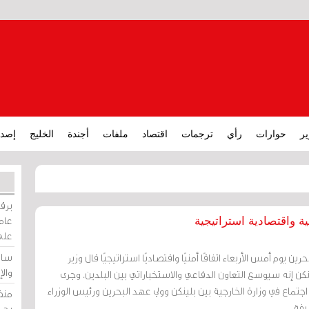
ير
حوارات
رأي
ترجمات
اقتصاد
ملفات
أجندة
الخليج
إصدا
برقي
عامة
ية واقتصادية استراتيجية
على
ساو
ين يوم أمس الأربعاء اتفاقًا أمنيًا واقتصاديًا استراتيجيًا قال وزير
وال
لينكن إنه سيوسع التعاون الدفاعي والاستخباراتي بين البلدين. وجرى
 اجتماع في وزارة الخارجية بين بلينكن وولي عهد البحرين ورئيس الوزراء
منظ
يفة.
بحر