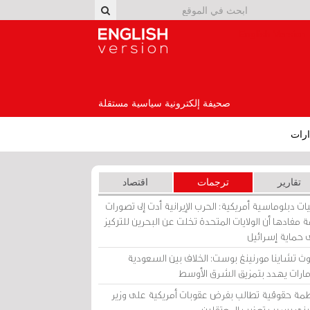
English Version
صحيفة إلكترونية سياسية مستقلة
رات
تقارير
ترجمات
اقتصاد
ات دبلوماسية أمريكية: الحرب الإيرانية أدت إلى تصورات
 مفادها أن الولايات المتحدة تخلت عن البحرين للتركيز
 حماية إسرائيل
ث تشاينا مورنينغ بوست: الخلاف بين السعودية
إمارات يهدد بتمزيق الشرق الأوسط
مة حقوقية تطالب بفرض عقوبات أمريكية على وزير
يني بسبب تعذيب المعتقلين