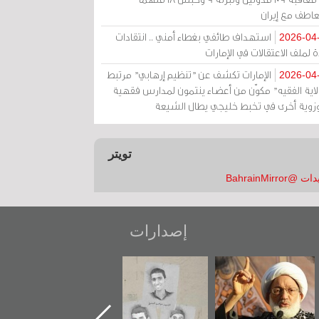
عاطف مع إيران
استهداف طائفي بغطاء أمني .. انتقادات
2026-04
 لملف الاعتقالات في الإمارات
الإمارات تكشف عن "تنظيم إرهابي" مرتبط
2026-04
ولاية الفقيه" مكوّن من أعضاء ينتمون لمدارس فقهية
زوية أخرى في تخبط خليجي يطال الشيعة
تويتر
 @BahrainMirror
إصدارات
عاشوراء البحرين...
شهداء وطن
«جَوْ»: رواية
ويكيليكس السفارة
المعتقل جهاد
الأمريكية