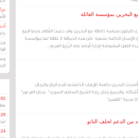
مرآة
ع البحرين بمؤسسة العائلة
الأ
أحم
اري كلينتون سياسة خاطئة مع البحرين، وقد دعمت النّظام عندما قمع
رحي
الإنسان الخاصة بشعبه. لكن هذه الحماقة لا علاقة لها بمؤسسة
وزي
ردة الفعل المشوشة لإدارة أوباما على الرّبيع العربي...
قوا
وسط
الب
بحت البحرين حاضنة للإرهاب الداعشي تقدم المال والرجال
كاله، والجميع يتذكر زيارة الشيخ السلفي السوري " عدنان العرعور"
ارك مدينة "القصير"
-02
مظل
-29
لتح
د من الدعم لحلف الناتو
-24
ي عهد البحرين إن بلاده مستعدة لزيادة الدعم الذي تقدمه لحلف الناتو